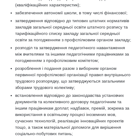
(кваліфікаційних характеристик);
забезпечення автономії школи, в тому числі фінансової;
затвердження відповідно до типових штатних нормативів
закладів загальної середньої освіти штатного розпису та
тарифікаційного списку закладу загальної середньої
освіти за погодженням з профспілковим органом закладу;
розподіл та затвердження педагогічного навантаження
між вчителями та іншими педагогічними працівниками за
погодженням з профспілковим комітетом;
розроблення і подання разом з виборним органом
первинної профспілкової організації правил внутрішнього
трудового розпорядку, що затверджуються загальними
зборами трудового колективу;
встановлення відповідно до законодавства установчих
документів та колективного договору педагогічним та
іншим працівникам доплат, надбавок, премій, зокрема за
використання в освітньому процесі іноземних мов,
сучасних технологій, реалізацію інноваційних проектів
тощо, а також матеріальної допомоги для вирішення
соціально-побутових питань;