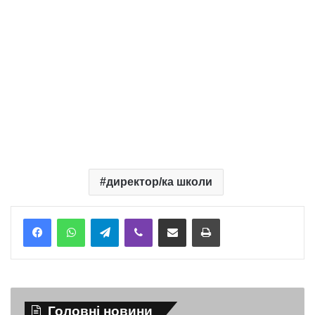
директор/ка школи
Telegram
Viber
Надіслати електронною поштою
Надрукувати
Головні новини