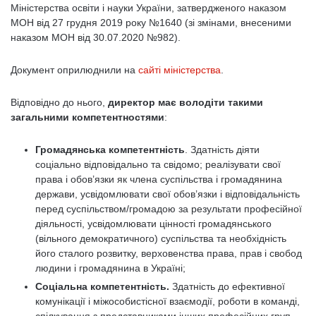
Міністерства освіти і науки України, затвердженого наказом
МОН від 27 грудня 2019 року №1640 (зі змінами, внесеними
наказом МОН від 30.07.2020 №982).
Документ оприлюднили на
сайті міністерства
.
Відповідно до нього,
директор має володіти такими
загальними компетентностями
:
Громадянська компетентність
. Здатність діяти
соціально відповідально та свідомо; реалізувати свої
права і обов’язки як члена суспільства і громадянина
держави, усвідомлювати свої обов’язки і відповідальність
перед суспільством/громадою за результати професійної
діяльності, усвідомлювати цінності громадянського
(вільного демократичного) суспільства та необхідність
його сталого розвитку, верховенства права, прав і свобод
людини і громадянина в Україні;
Соціальна компетентність.
Здатність до ефективної
комунікації і міжособистісної взаємодії, роботи в команді,