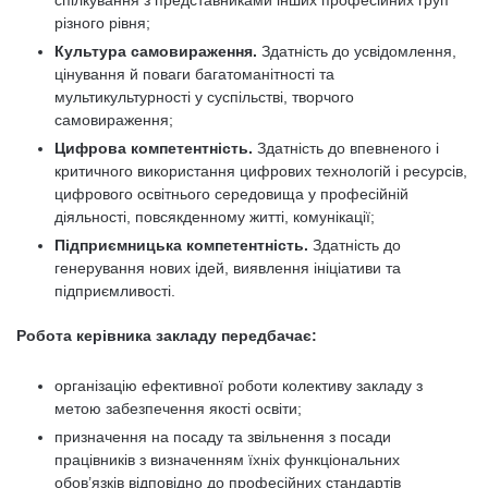
спілкування з представниками інших професійних груп
різного рівня;
Культура самовираження.
Здатність до усвідомлення,
цінування й поваги багатоманітності та
мультикультурності у суспільстві, творчого
самовираження;
Цифрова компетентність.
Здатність до впевненого і
критичного використання цифрових технологій і ресурсів,
цифрового освітнього середовища у професійній
діяльності, повсякденному житті, комунікації;
Підприємницька компетентність.
Здатність до
генерування нових ідей, виявлення ініціативи та
підприємливості.
Робота керівника закладу передбачає:
організацію ефективної роботи колективу закладу з
метою забезпечення якості освіти;
призначення на посаду та звільнення з посади
працівників з визначенням їхніх функціональних
обов’язків відповідно до професійних стандартів