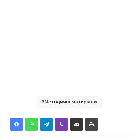
Методичні матеріали
Telegram
Viber
Надіслати електронною поштою
Надрукувати