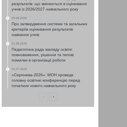
результатів: що змінюється в оцінюванні
учнів із 2026/2027 навчального року
05.08.2026
Про затвердження системи та загальних
критеріїв оцінювання результатів
навчання учнів
01.08.2026
Педагогічна рада закладу освіти:
повноваження, рішення та типові
помилки в організації роботи
31.07.2026
«Серпнева-2026»: МОН проведе
головну освітню конференцію перед
початком нового навчального року
Попередня
Наступна
сторінка
сторінка