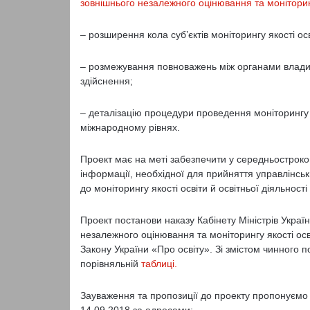
зовнішнього незалежного оцінювання та моніторинг
– розширення кола суб’єктів моніторингу якості осві
– розмежування повноважень між органами влади 
здійснення;
– деталізацію процедури проведення моніторингу 
міжнародному рівнях.
Проект має на меті забезпечити у середньостроков
інформації, необхідної для прийняття управлінськ
до моніторингу якості освіти й освітньої діяльност
Проект постанови наказу Кабінету Міністрів Укра
незалежного оцінювання та моніторингу якості осв
Закону України «Про освіту». Зі змістом чинног
порівняльній
таблиці.
Зауваження та пропозиції до проекту пропонуємо