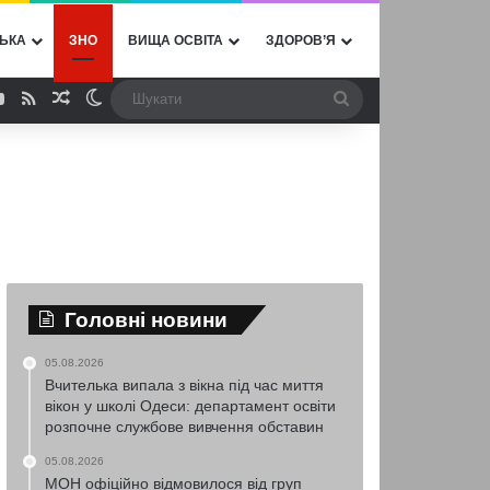
ЬКА
ЗНО
ВИЩА ОСВІТА
ЗДОРОВ’Я
ebook
YouTube
RSS
Випадкова стаття
Switch skin
Шукати
Головні новини
05.08.2026
Вчителька випала з вікна під час миття
вікон у школі Одеси: департамент освіти
розпочне службове вивчення обставин
05.08.2026
МОН офіційно відмовилося від груп