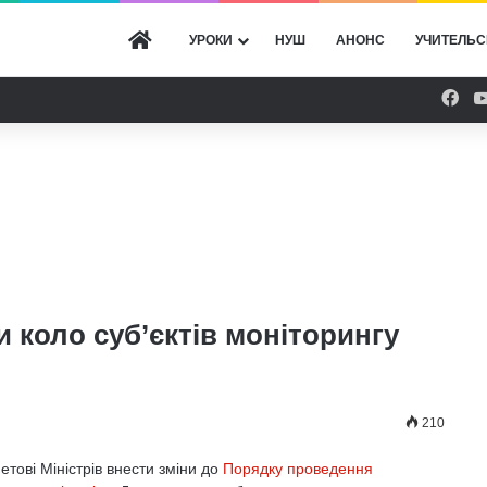
ГОЛОВНА
УРОКИ
НУШ
АНОНС
УЧИТЕЛЬС
Fac
коло суб’єктів моніторингу
210
етові Міністрів внести зміни до
Порядку проведення