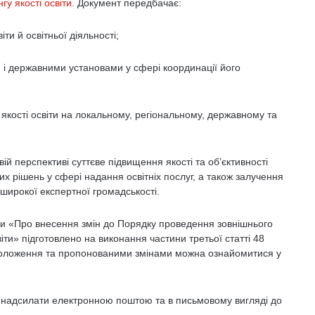
у якості освіти.
Документ передбачає:
ти й освітньої діяльності;
і державними установами у сфері координації його
якості освіти на локальному, регіональному, державному та
ій перспективі суттєве підвищення якості та об’єктивності
их рішень у сфері надання освітніх послуг, а також залучення
і широкої експертної громадськості.
їни «Про внесення змін до Порядку проведення зовнішнього
іти» підготовлено на виконання частини третьої статті 48
о положення та пропонованими змінами можна ознайомитися у
 надсилати електронною поштою та в письмовому вигляді до