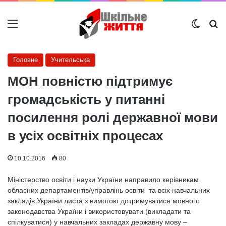
Меню
Switch
Ш
Головне
Учительська
МОН повністю підтримує
громадськість у питанні
посилення ролі державної мови
в усіх освітніх процесах
10.10.2016
80
Міністерство освіти і науки України направило керівникам
обласних департаментів/управлінь освіти та всіх навчальних
закладів України листа з вимогою дотримуватися мовного
законодавства України і використовувати (викладати та
спілкуватися) у навчальних закладах державну мову –