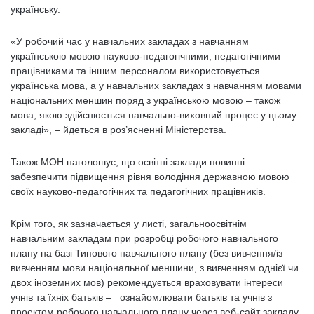
українську.
«У робочий час у навчальних закладах з навчанням
українською мовою науково-педагогічними, педагогічними
працівниками та іншим персоналом використовується
українська мова, а у навчальних закладах з навчанням мовами
національних меншин поряд з українською мовою – також
мова, якою здійснюється навчально-виховний процес у цьому
закладі», – йдеться в роз’ясненні Міністерства.
Також МОН наголошує, що освітні заклади повинні
забезпечити підвищення рівня володіння державною мовою
своїх науково-педагогічних та педагогічних працівників.
Крім того, як зазначається у листі, загальноосвітнім
навчальним закладам при розробці робочого навчального
плану на базі Типового навчального плану (без вивчення/із
вивченням мови національної меншини, з вивченням однієї чи
двох іноземних мов) рекомендується враховувати інтереси
учнів та їхніх батьків – ознайомлювати батьків та учнів з
проектом робочого навчального плану через веб-сайт закладу