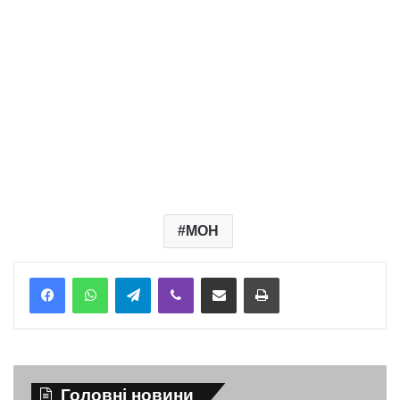
МОН
Telegram
Viber
Надіслати електронною поштою
Надрукувати
Головні новини