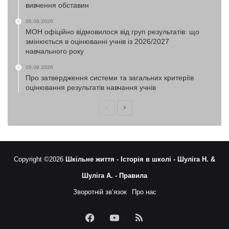
вивчення обставин
05.08.2026
МОН офіційно відмовилося від груп результатів: що
змінюється в оцінюванні учнів із 2026/2027
навчального року
05.08.2026
Про затвердження системи та загальних критеріїв
оцінювання результатів навчання учнів
Попередня
Наступна
сторінка
сторінка
Copyright ©2026
Шкільне життя -
Історія в школі -
Шуліга Н. &
Шуліга А. -
Правила
Зворотній зв’язок
Про нас
Facebook
YouTube
RSS