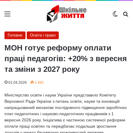
Меню
Switch
Ш
Головне
Освіта і право
МОН готує реформу оплати
праці педагогів: +20% з вересня
та зміни з 2027 року
01.04.2026
1 691
Міністерство освіти і науки України представило Комітету
Верховної Ради України з питань освіти, науки та інновацій
напрацьований механізм послідовного підвищення заробітних
плат педагогічних і науково-педагогічних працівників з 1
вересня 2026 року. Ініціатива є частиною системної реформи
оплати праці освітян та передбачає подальше зростання
доходів у межах бюджетних можливостей держави.