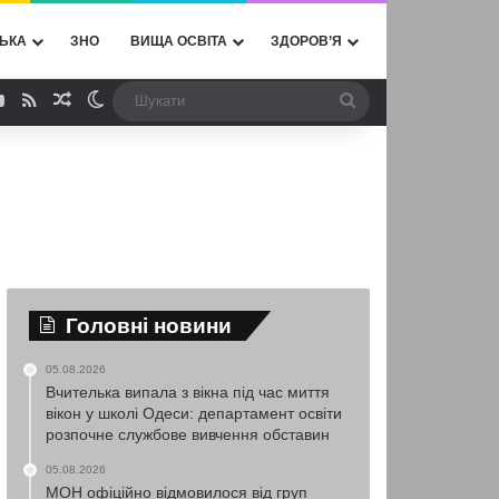
ЬКА
ЗНО
ВИЩА ОСВІТА
ЗДОРОВ’Я
ebook
YouTube
RSS
Випадкова стаття
Switch skin
Шукати
Головні новини
05.08.2026
Вчителька випала з вікна під час миття
вікон у школі Одеси: департамент освіти
розпочне службове вивчення обставин
05.08.2026
МОН офіційно відмовилося від груп