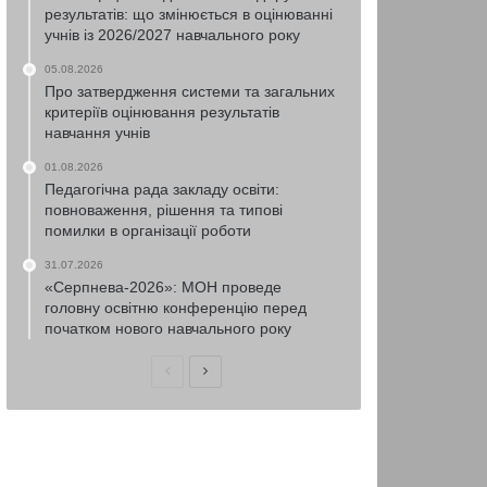
результатів: що змінюється в оцінюванні
учнів із 2026/2027 навчального року
05.08.2026
Про затвердження системи та загальних
критеріїв оцінювання результатів
навчання учнів
01.08.2026
Педагогічна рада закладу освіти:
повноваження, рішення та типові
помилки в організації роботи
31.07.2026
«Серпнева-2026»: МОН проведе
головну освітню конференцію перед
початком нового навчального року
Попередня
Наступна
сторінка
сторінка