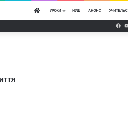
ГОЛОВНА
УРОКИ
НУШ
АНОНС
УЧИТЕЛЬС
Fac
иття