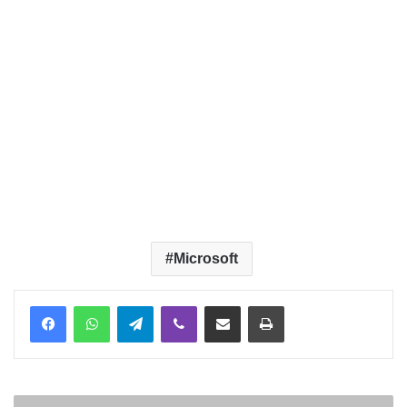
Microsoft
Telegram
Viber
Надіслати електронною поштою
Надрукувати