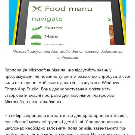
Microsoft запустила App Studio для створення додатків за
шаблонами
Корпорація Microsoft вирішила, що відсутність знань у
програмуванні не повинно зупиняти бажаючих спробувати свої
сили в створенні мобільних додатків, і запустила Windows
Phone App Studio. Вона дає користувачам можливість
створювати власні програми для мобільної платформи
Microsoft на основі шаблонів.
На вибір запропоновано заготовки для «ресторанного меню»,
«улюбленої музичної групи» і деякі інші. У запропонованих
шаблонах необхідно заповнити поля описів, завантажити при
необхідності фото і вибрати колірну гамму. На виході виходить