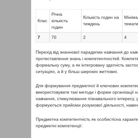
Річна
Кількість годин на
Мініма
Клас
кількість
тиждень
темати
годин
7
70
2
4
Перехід від знаннєвої парадигми навчання до нав
протиставлення знань і компетентностей. Компетен
формальну суму, а як інтегровану здатність засто
ситуаціях, а й у більш широких життєвих.
Для формування предметної й ключових компетент
використовувати такі методи і форми організації 
навчання, стимулювання пізнавального інтересу, ро
формуються прийоми розумової діяльності, навичк
Предметна компетентність як особистісна характе
предметні компетенції: