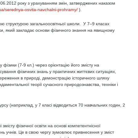
06.2012 року з урахуванням змін, затверджених наказом
v.ua/serednya-osvita-navchalni-prohramy/
).
ю структурою загальноосвітньої школи. У 7–9 класах
ки, який закладає основи фізичного знання на явищному
 фізики (7-9 кл.) через орієнтацію його змісту на
осування фізичних знань у практичних життєвих ситуаціях,
береження в природі, демонстрацію історичного шляху
ундаментальної теорії сучасного природознавства, техніки і
урсу (наприклад, у 7 класі відводиться 70 навчальних годин, 2
змісту фізичної освіти на основі компетентнісної
нь учнів. Це в свою чергу зумовлює привнесення у зміст