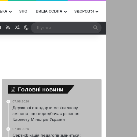
ЬКА
ЗНО
ВИЩА ОСВІТА
ЗДОРОВ’Я
ebook
YouTube
RSS
Випадкова стаття
Switch skin
Шукати
Головні новини
07.08.2026
Державні стандарти освіти знову
змінено: що передбачає рішення
Кабінету Міністрів України
07.08.2026
Сертифікація педагогів зміниться: