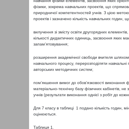
навчання фізики елементів, засвоєння яких орієн
фізики, зокрема навчальних проектів, що спрямо
природничої компетентностей учнів. З цією метою
проектів і зазначено кількість навчальних годин, щ
вилучення зі змісту освіти другорядних елементі
кількості дидактичних одиниць, засвоєння яких м
запам’ятовування;
розширення академічної свободи вчителя шляхом
навчального процесу, перерозподіляти навчальні 
авторських методичних систем;
пом’якшення вимог до обов’язковості виконання 
матеріально-технічну базу фізичних кабінетів, н
учнів (результати виконання однієї з робіт до кожн
Для 7 класу в таблиці 1 подано кількість годин, м
оцінюються.
Таблиця 1.