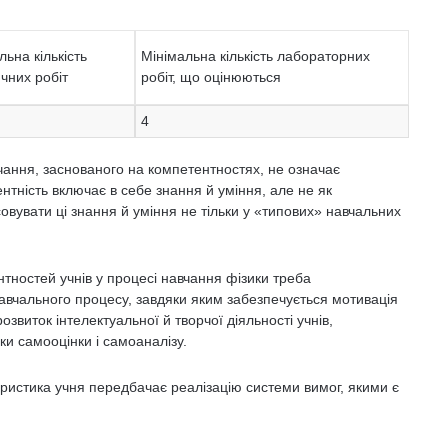
льна кількість
Мінімальна кількість лабораторних
чних робіт
робіт, що оцінюються
4
чання, заснованого на компетентностях, не означає
тність включає в себе знання й уміння, але не як
совувати ці знання й уміння не тільки у «типових» навчальних
ностей учнів у процесі навчання фізики треба
навчального процесу, завдяки яким забезпечується мотивація
звиток інтелектуальної й творчої діяльності учнів,
и самооцінки і самоаналізу.
ристика учня передбачає реалізацію системи вимог, якими є