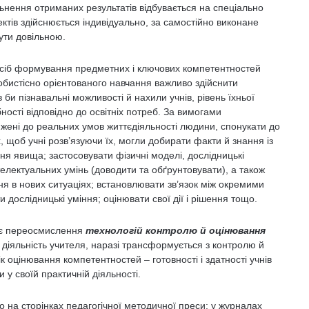
льнення отриманих результатів відбувається на спеціально
ктів здійснюється індивідуально, за самостійно виконане
ути довільною.
засіб формування предметних і ключових компетентностей
собистісно орієнтованого навчання важливо здійснити
 би пізнавальні можливості й нахили учнів, рівень їхньої
ібності відповідно до освітніх потреб. За вимогами
ижені до реальних умов життєдіяльності людини, спонукати до
, щоб учні розв’язуючи їх, могли добирати факти й знання із
ння явища; застосовувати фізичні моделі, дослідницькі
телектуальних умінь (доводити та обґрунтовувати), а також
ня в нових ситуаціях; встановлювати зв’язок між окремими
дослідницькі уміння; оцінювати свої дії і рішення тощо.
ює переосмислення
технологій контролю й оцінювання
 діяльність учителя, наразі трансформується з контролю й
к оцінювання компетентностей – готовності і здатності учнів
 у своїй практичній діяльності.
но на сторінках педагогічної методичної преси: у журналах