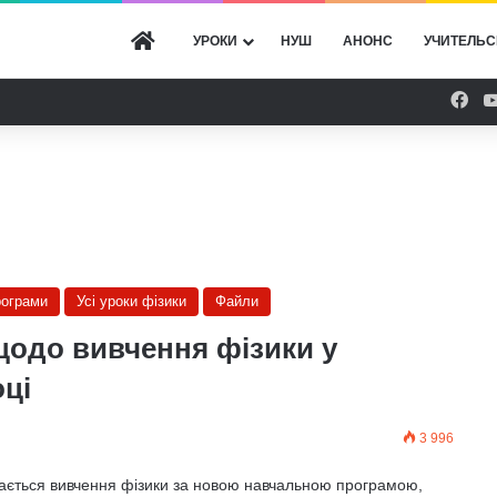
ГОЛОВНА
УРОКИ
НУШ
АНОНС
УЧИТЕЛЬС
Fac
рограми
Усі уроки фізики
Файли
щодо вивчення фізики у
оці
3 996
ається вивчення фізики за новою навчальною програмою,