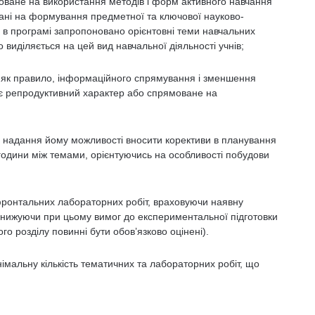
товане на використання методів і форм активного навчання
вані на формування предметної та ключової науково-
 в програмі запропоновано орієнтовні теми навчальних
о виділяється на цей вид навчальної діяльності учнів;
в, як правило, інформаційного спрямування і зменшення
ає репродуктивний характер або спрямоване на
 надання йому можливості вносити корективи в планування
години між темами, орієнтуючись на особливості побудови
фронтальних лабораторних робіт, враховуючи наявну
е знижуючи при цьому вимог до експериментальної підготовки
ого розділу повинні бути обов’язково оцінені).
інімальну кількість тематичних та лабораторних робіт, що