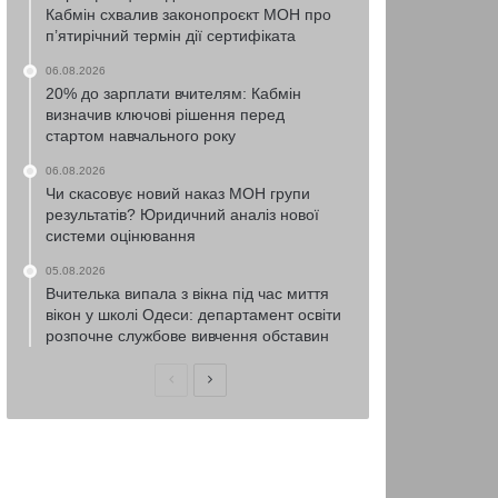
Кабмін схвалив законопроєкт МОН про
п’ятирічний термін дії сертифіката
06.08.2026
20% до зарплати вчителям: Кабмін
визначив ключові рішення перед
стартом навчального року
06.08.2026
Чи скасовує новий наказ МОН групи
результатів? Юридичний аналіз нової
системи оцінювання
05.08.2026
Вчителька випала з вікна під час миття
вікон у школі Одеси: департамент освіти
розпочне службове вивчення обставин
Попередня
Наступна
сторінка
сторінка