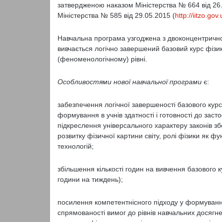
затвердженою наказом Міністерства № 664 від 26.
Міністерства № 585 від 29.05.2015 (
http://iitzo.go
Навчальна програма узгоджена з двоконцентрично
вивчається логічно завершений базовий курс фізи
(феноменологічному) рівні.
Особливостями нової навчальної програми
є:
забезпечення логічної завершеності базового курсу
формування в учнів здатності і готовності до заст
підкреслення універсального характеру законів з
розвитку фізичної картини світу, ролі фізики як ф
технологій;
збільшення кількості годин на вивчення базового к
години на тиждень);
посилення компетентнісного підходу у формуванні 
спрямованості вимог до рівнів навчальних досягне