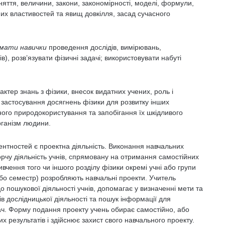
няття, величини, закони, закономірності, моделі, формули,
их властивостей та явищ довкілля, засад сучасного
мати навички
проведення дослідів, вимірювань,
), розв’язувати фізичні задачі; використовувати набуті
актер знань з фізики, внесок видатних учених, роль і
 застосування досягнень фізики для розвитку інших
ьного природокористування та запобігання їх шкідливого
ганізм людини.
нтностей є проектна діяльність. Виконання навчальних
орчу діяльність учнів, спрямовану на отримання самостійних
ивчення того чи іншого розділу фізики окремі учні або групи
або семестр) розробляють навчальні проекти. Учитель
о пошукової діяльності учнів, допомагає у визначенні мети та
в дослідницької діяльності та пошук інформації для
ач. Форму подання проекту учень обирає самостійно, або
х результатів і здійснює захист свого навчального проекту.