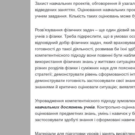
Захист навчальних проектів, обговорення й узага
відведених заняттях. Оцінювання навчальних прое
учнем завдання. Кількість таких оцінювань може б
Розв’язування фізичних задач – ще один дієвий 
учнів з фізики. Треба підкреслити, що в умовах о
відповідний добір фізичних задач, який враховував
готовності до такої діяльності, розвивав би їхні зд
компетентнісного підходу вони повинні бути набл
використання фізичних знань у життєвих ситуаціях
різних розділів фізики і суміжних наук для поясне
стратегії; демонструвати рівень сформованості ін
демонструвати готовність застосовувати свої знан
знаннями й критично оцінювати ситуацію; виявляти 
Упровадження компетентнісного підходу зумовл
навчальних досягнень учнів
. Контрольно-оцінна
оцінювання предметних знань, умінь і навичок у бі
застосовувати здобуті знання і сформовані навички
Матеріали для підготовки уроків і занять висвітле