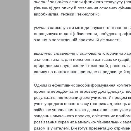
знати і розуміти
основи фізичного тезаурусу (по
рівняння) для опису й пояснення основних фізичн
виробництва, техніки і технологій;
уміти
застосовувати методи наукового пізнання і
опрацьовувати дані (обчислення, побудова графіків
знання в повсякденній практичній діяльності;
виявляти ставлення й оцінювати
історичний хар
значення знань для пояснення життєвих ситуацій,
природничих наук, техніки і технологій, раціонал
впливу на навколишнє природне середовище й ор
Одним із ефективних засобів формування компете
проектів передбачає інтегровану дослідницьку, тв
результатів, під керівництвом учителя. У процесі в
учнів упродовж певного часу (наприклад, місяць 
здійснює управління такою діяльністю і спонукає д
завдань навчального проекту, орієнтовних прийомі
розв’язання окремих навчально-пізнавальних зад
разом із учителем. Він готує презентацію отримани