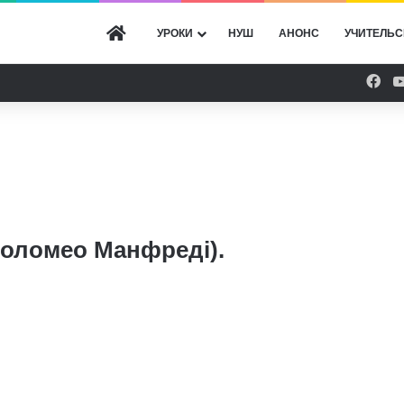
ГОЛОВНА
УРОКИ
НУШ
АНОНС
УЧИТЕЛЬС
Fac
толомео Манфреді).