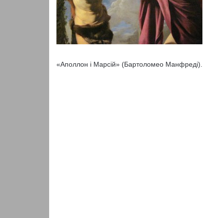
«Аполлон і Марсій» (Бартоломео Манфреді).