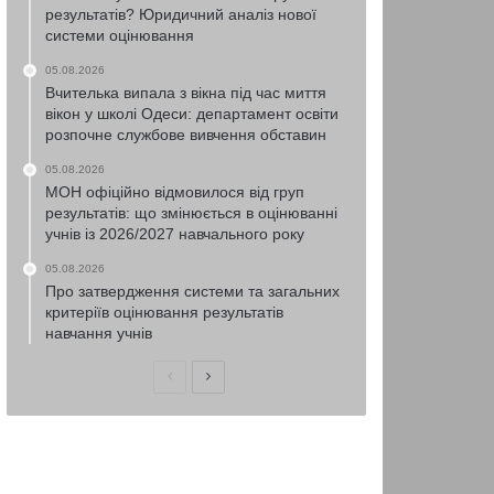
результатів? Юридичний аналіз нової
системи оцінювання
05.08.2026
Вчителька випала з вікна під час миття
вікон у школі Одеси: департамент освіти
розпочне службове вивчення обставин
05.08.2026
МОН офіційно відмовилося від груп
результатів: що змінюється в оцінюванні
учнів із 2026/2027 навчального року
05.08.2026
Про затвердження системи та загальних
критеріїв оцінювання результатів
навчання учнів
Попередня
Наступна
сторінка
сторінка