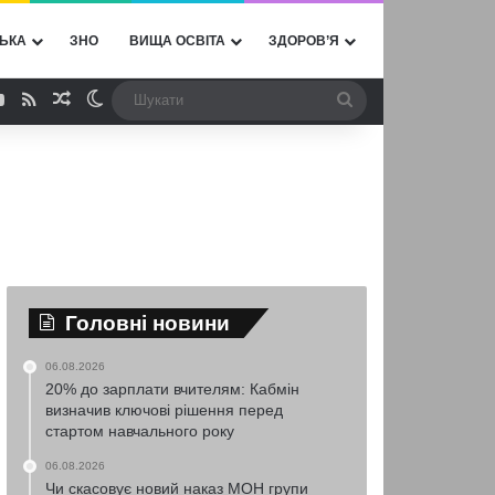
ЬКА
ЗНО
ВИЩА ОСВІТА
ЗДОРОВ’Я
ebook
YouTube
RSS
Випадкова стаття
Switch skin
Шукати
Головні новини
06.08.2026
20% до зарплати вчителям: Кабмін
визначив ключові рішення перед
стартом навчального року
06.08.2026
Чи скасовує новий наказ МОН групи