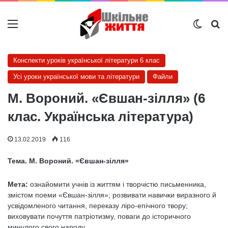
Меню
Switch
Ш
Конспекти уроків української літератури 6 клас
Усі уроки української мови та літератури
Файли
М. Вороний. «Євшан-зілля» (6
клас. Українська література)
13.02.2019
116
Тема. М. Вороний. «Євшан-зілля»
Мета:
ознайомити учнів із життям і творчістю письменника,
змістом поеми «Євшан-зілля»; розвивати навички виразного й
усвідомленого читання, переказу ліро-епічного твору;
виховувати почуття патріотизму, поваги до історичного
минулого свого народу.