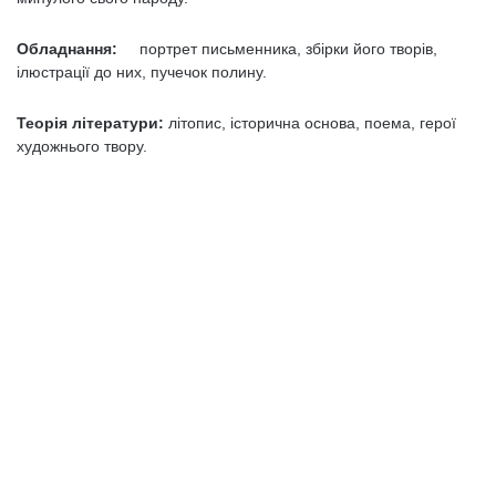
Обладнання:
портрет письменника, збірки його творів,
ілюстрації до них, пучечок полину.
Теорія літератури:
літопис, історична основа, поема, герої
художнього твору.