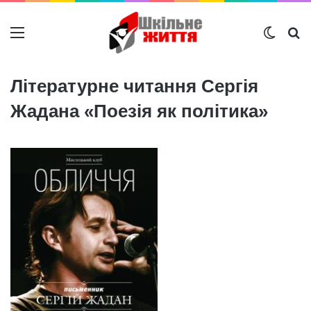
Меню
Switch
Ш
Літературне читання Сергія
Жадана «Поезія як політика»