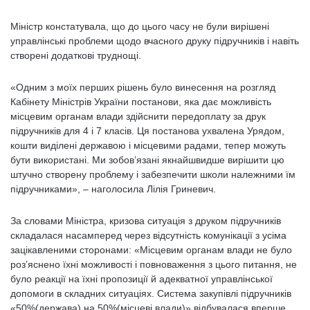
Міністр констатувала, що до цього часу не були вирішені
управлінські проблеми щодо вчасного друку підручників і навіть
створені додаткові труднощі.
«Одним з моїх перших рішень було винесення на розгляд
Кабінету Міністрів України постанови, яка дає можливість
місцевим органам влади здійснити передоплату за друк
підручників для 4 і 7 класів. Ця постанова ухвалена Урядом,
кошти виділені державою і місцевими радами, тепер можуть
бути використані. Ми зобов’язані якнайшвидше вирішити цю
штучно створену проблему і забезпечити школи належними їм
підручниками», – наголосила Лілія Гриневич.
За словами Міністра, кризова ситуація з друком підручників
складалася насамперед через відсутність комунікації з усіма
зацікавленими сторонами: «Місцевим органам влади не було
роз’яснено їхні можливості і повноваження з цього питання, не
було реакції на їхні пропозиції й адекватної управлінської
допомоги в складних ситуаціях. Система закупівлі підручників
«50%(держава) на 50%(місцеві влади)» відбувалася вперше,