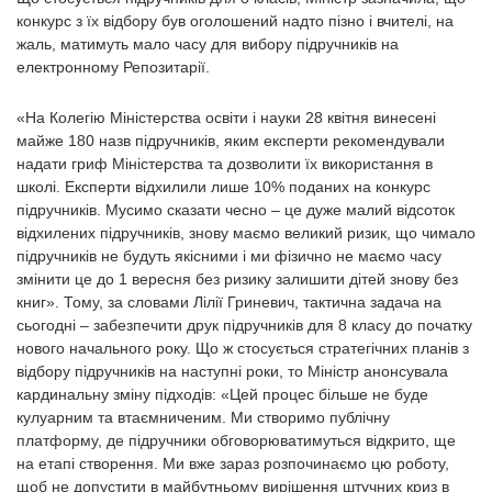
конкурс з їх відбору був оголошений надто пізно і вчителі, на
жаль, матимуть мало часу для вибору підручників на
електронному Репозитарії.
«На Колегію Міністерства освіти і науки 28 квітня винесені
майже 180 назв підручників, яким експерти рекомендували
надати гриф Міністерства та дозволити їх використання в
школі. Експерти відхилили лише 10% поданих на конкурс
підручників. Мусимо сказати чесно – це дуже малий відсоток
відхилених підручників, знову маємо великий ризик, що чимало
підручників не будуть якісними і ми фізично не маємо часу
змінити це до 1 вересня без ризику залишити дітей знову без
книг». Тому, за словами Лілії Гриневич, тактична задача на
сьогодні – забезпечити друк підручників для 8 класу до початку
нового начального року. Що ж стосується стратегічних планів з
відбору підручників на наступні роки, то Міністр анонсувала
кардинальну зміну підходів: «Цей процес більше не буде
кулуарним та втаємниченим. Ми створимо публічну
платформу, де підручники обговорюватимуться відкрито, ще
на етапі створення. Ми вже зараз розпочинаємо цю роботу,
щоб не допустити в майбутньому вирішення штучних криз в