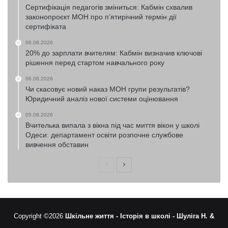
Сертифікація педагогів зміниться: Кабмін схвалив
законопроєкт МОН про п’ятирічний термін дії
сертифіката
06.08.2026
20% до зарплати вчителям: Кабмін визначив ключові
рішення перед стартом навчального року
06.08.2026
Чи скасовує новий наказ МОН групи результатів?
Юридичний аналіз нової системи оцінювання
05.08.2026
Вчителька випала з вікна під час миття вікон у школі
Одеси: департамент освіти розпочне службове
вивчення обставин
Попередня
Наступна
сторінка
сторінка
Copyright ©2026
Шкільне життя -
Історія в школі -
Шуліга Н. &