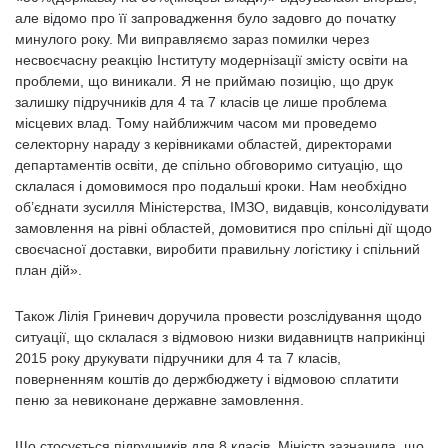
але відомо про її запровадження було задовго до початку
минулого року. Ми виправляємо зараз помилки через
несвоєчасну реакцію Інституту модернізації змісту освіти на
проблеми, що виникали. Я не приймаю позицію, що друк
залишку підручників для 4 та 7 класів це лише проблема
місцевих влад. Тому найближчим часом ми проведемо
селекторну нараду з керівниками областей, директорами
департаментів освіти, де спільно обговоримо ситуацію, що
склалася і домовимося про подальші кроки. Нам необхідно
об’єднати зусилля Міністерства, ІМЗО, видавців, консолідувати
замовлення на рівні областей, домовитися про спільні дії щодо
своєчасної доставки, виробити правильну логістику і спільний
план дій».
Також Лілія Гриневич доручила провести розслідування щодо
ситуації, що склалася з відмовою низки видавництв наприкінці
2015 року друкувати підручники для 4 та 7 класів,
поверненням коштів до держбюджету і відмовою сплатити
пеню за невиконане державне замовлення.
Що стосується підручників для 8 класів, Міністр зазначила, що