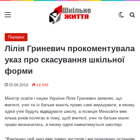
Меню
Switch
Ш
Перерва
Лілія Гриневич прокоментувала
указ про скасування шкільної
форми
25.06.2019
16 948
Міністр освіти і науки України Лілія Гриневич заявляє, що
вчителі, учні та їх батьки мають право самі вирішувати, в якому
одязі учні будуть відвідувати школу, а позиція Міносвіти вже
кілька років полягає в тому, щоб вчителі, учні та батьки мали
право визначатись, в якому одязі навчатимуться школярі.
“Фактично цей указ вже давно застарів і ми практично останнім