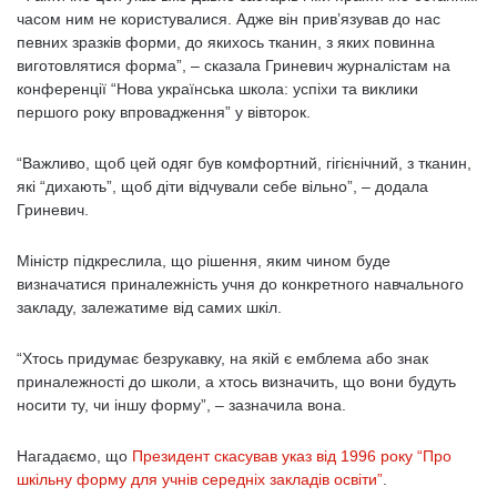
часом ним не користувалися. Адже він прив’язував до нас
певних зразків форми, до якихось тканин, з яких повинна
виготовлятися форма”, – сказала Гриневич журналістам на
конференції “Нова українська школа: успіхи та виклики
першого року впровадження” у вівторок.
“Важливо, щоб цей одяг був комфортний, гігієнічний, з тканин,
які “дихають”, щоб діти відчували себе вільно”, – додала
Гриневич.
Міністр підкреслила, що рішення, яким чином буде
визначатися приналежність учня до конкретного навчального
закладу, залежатиме від самих шкіл.
“Хтось придумає безрукавку, на якій є емблема або знак
приналежності до школи, а хтось визначить, що вони будуть
носити ту, чи іншу форму”, – зазначила вона.
Нагадаємо, що
Президент скасував указ від 1996 року “Про
шкільну форму для учнів середніх закладів освіти”
.