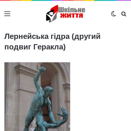
Меню
Switch
Ш
Лернейська гідра (другий
подвиг Геракла)