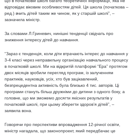
що в початковій школі багато теоретичної інформації, яка не
відповідає віковим особливостям дітей. Ця школа (початкова –
ред.) вчить дітей таким же чином, як у старшій школі”, –
зазначила міністр.
За словами Л.Гриневич, нинішні тенденції свідчать про
зниження інтересу дітей до навчання.
“Зараз є тенденція, коли діти втрачають інтерес до навчання у
3-4 класі через неправильну організацію навчального процесу
в початковій школі. Ми на відкритій платформі “Ера” протягом
двох місяців зробили перегляд програм, із залученням
практиків, науковців, усіх, хто був зацікавлений,
безпрецедентна активність була близько 4 тис. авторів. Ці
програми стануть більш дружніми до дитини з одного боку, а
головне, що ми зможемо досягти якісних результатів у
початковій школі, при цьому зберегти здоров’я дітей”, –
заявила вона.
Говорячи про перспективи впровадження 12-річної освіти,
міністр нагадала, що законопроект, який передбачає це