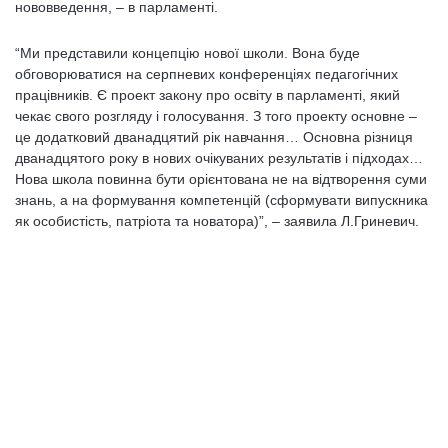
нововведення, – в парламенті.
“Ми представили концепцію нової школи. Вона буде
обговорюватися на серпневих конференціях педагогічних
працівників. Є проект закону про освіту в парламенті, який
чекає свого розгляду і голосування. З того проекту основне –
це додатковий дванадцятий рік навчання… Основна різниця
дванадцятого року в нових очікуваних результатів і підходах…
Нова школа повинна бути орієнтована не на відтворення суми
знань, а на формування компетенцій (сформувати випускника
як особистість, патріота та новатора)”, – заявила Л.Гриневич.