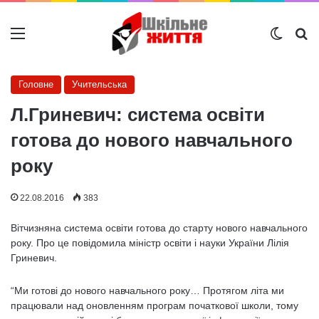
Меню
Switch
Ш
Головне
Учительська
Л.Гриневич: система освіти
готова до нового навчального
року
22.08.2016
383
Вітчизняна система освіти готова до старту нового навчального
року. Про це повідомила міністр освіти і науки України Лілія
Гриневич.
“Ми готові до нового навчального року… Протягом літа ми
працювали над оновленням програм початкової школи, тому