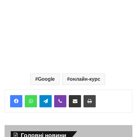
Google
онлайн-курс
Telegram
Viber
Надіслати електронною поштою
Надрукувати
Головні новини