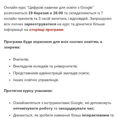
Онлайн-курс “Цифрові навички для освіти з Google”
розпочнеться
19 березня о 16:00
та складатиметься із 7
онлайн-тренінгів та 3 сесій запитань і відповідей. Запрошуємо
всіх охочих
зареєструватися
на курс та дізнатися більше
інформації на
сторінці програми
.
Програма буде корисною для всіх охочих освітян, а
зокрема:
Вчителів;
Викладачів коледжів та університетів;
Представників адміністрацій закладів освіти;
Інших освітніх управлінців.
Протягом курсу учасники:
Ознайомляться з інструментами Google, які допоможуть
оптимізувати роботу
та
заощаджувати час;
Дізнаються, як зробити навчання більш
інтерактивним
та