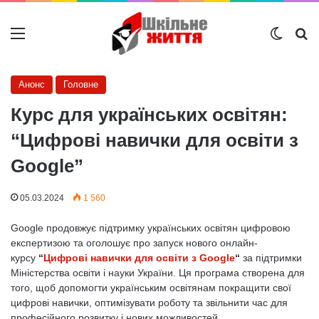
Меню
Switch
Ш
Анонс
Головне
Курс для українських освітян:
“Цифрові навички для освіти з
Google”
05.03.2024
1 560
Google продовжує підтримку українських освітян цифровою
експертизою та оголошує про запуск нового онлайн-
курсу
“
Цифрові навички для освіти з Google
“
за підтримки
Міністерства освіти і науки України. Ця програма створена для
того, щоб допомогти українським освітянам покращити свої
цифрові навички, оптимізувати роботу та звільнити час для
професійного розвитку і нових можливостей.