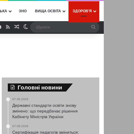
ЬКА
ЗНО
ВИЩА ОСВІТА
ЗДОРОВ’Я
ebook
YouTube
RSS
Випадкова стаття
Switch skin
Шукати
Головні новини
07.08.2026
Державні стандарти освіти знову
змінено: що передбачає рішення
Кабінету Міністрів України
07.08.2026
Сертифікація педагогів зміниться: