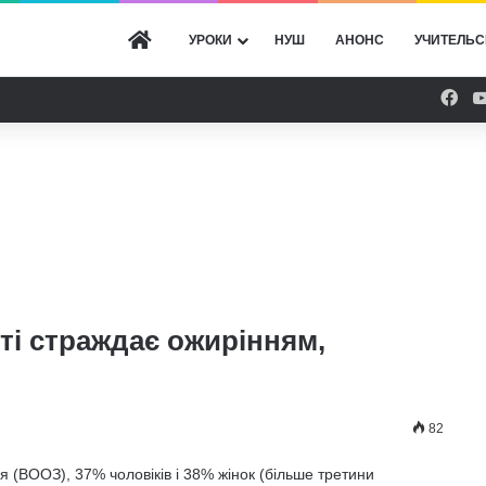
ГОЛОВНА
УРОКИ
НУШ
АНОНС
УЧИТЕЛЬС
Fac
ті страждає ожирінням,
82
я (ВООЗ), 37% чоловіків і 38% жінок (більше третини