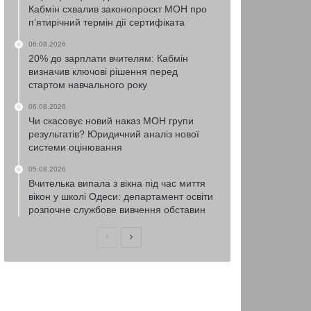
Кабмін схвалив законопроєкт МОН про
п’ятирічний термін дії сертифіката
06.08.2026
20% до зарплати вчителям: Кабмін
визначив ключові рішення перед
стартом навчального року
06.08.2026
Чи скасовує новий наказ МОН групи
результатів? Юридичний аналіз нової
системи оцінювання
05.08.2026
Вчителька випала з вікна під час миття
вікон у школі Одеси: департамент освіти
розпочне службове вивчення обставин
Попередня
Наступна
сторінка
сторінка