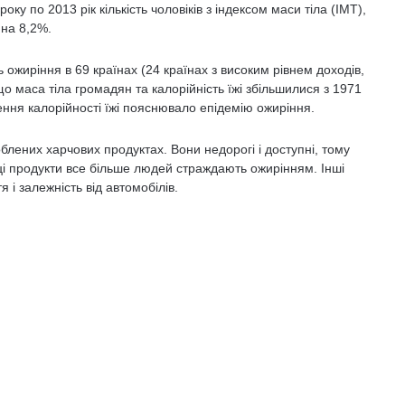
у по 2013 рік кількість чоловіків з індексом маси тіла (ІМТ),
 на 8,2%.
ь ожиріння в 69 країнах (24 країнах з високим рівнем доходів,
 що маса тіла громадян та калорійність їжі збільшилися з 1971
шення калорійності їжі пояснювало епідемію ожиріння.
блених харчових продуктах. Вони недорогі і доступні, тому
 ці продукти все більше людей страждають ожирінням. Інші
 і залежність від автомобілів.