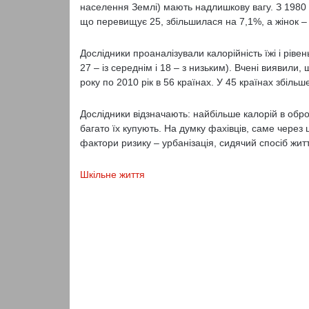
населення Землі) мають надлишкову вагу. З 1980 рок
що перевищує 25, збільшилася на 7,1%, а жінок –
Дослідники проаналізували калорійність їжі і рівен
27 – із середнім і 18 – з низьким). Вчені виявили,
року по 2010 рік в 56 країнах. У 45 країнах збіль
Дослідники відзначають: найбільше калорій в обро
багато їх купують. На думку фахівців, саме через
фактори ризику – урбанізація, сидячий спосіб життя
Шкільне життя