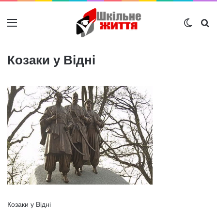
Меню
Switch
Ш
Козаки у Відні
Козаки у Відні