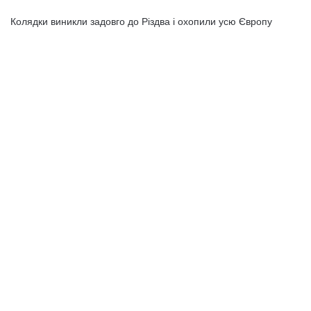
Колядки виникли задовго до Різдва і охопили усю Європу