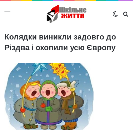
Меню
Switch
Ш
Колядки виникли задовго до
Різдва і охопили усю Європу