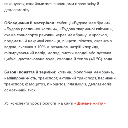
виконують; ознайомитися з явищами плазмолізу й
деплазмолізу.
Обладнання й матеріали:
таблиці «Будова мембрани»,
«Будова рослинної клітини», «Будова тваринної клітини»,
схема транспорту речовин через мембрану, мікроскоп,
предметні й накривні скельця, пінцети, піпетка, склянка з
водою, склянка з 10%-м розчином натрій хлориду,
фільтрувальний папір, молоді листки елодеї або лусочки
o
цибулі, дистильована вода, холодна й тепла (40
С) вода.
Базові поняття й терміни:
клітина, біологічна мембрана,
напівпроникність, транспорт, активний транспорт, пасивний
транспорт, фагоцитоз, піноцитоз, плазмоліз, деплазмоліз,
осмотичний тиск.
Усі конспекти уроків біології на сайті
«Шкільне життя»