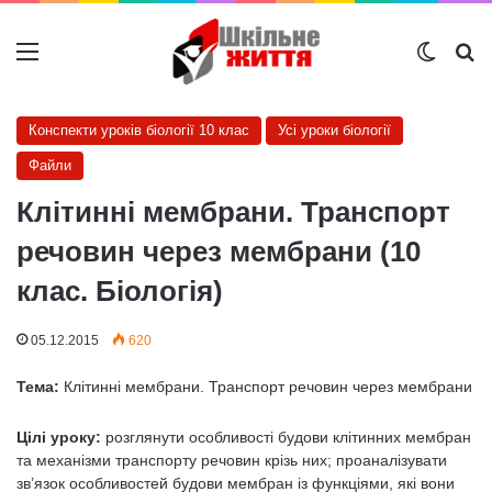
Меню
Switch
Ш
Конспекти уроків біології 10 клас
Усі уроки біології
Файли
Клітинні мембрани. Транспорт
речовин через мембрани (10
клас. Біологія)
05.12.2015
620
Тема:
Клітинні мембрани. Транспорт речовин через мембрани
Цілі уроку:
розглянути особливості будови клітинних мембран
та механізми транспорту речовин крізь них; проаналізувати
зв’язок особливостей будови мембран із функціями, які вони