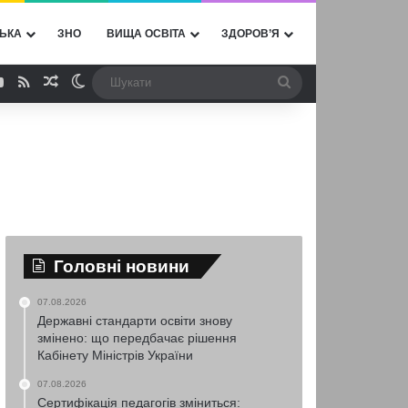
ЬКА
ЗНО
ВИЩА ОСВІТА
ЗДОРОВ’Я
ebook
YouTube
RSS
Випадкова стаття
Switch skin
Шукати
Головні новини
07.08.2026
Державні стандарти освіти знову
змінено: що передбачає рішення
Кабінету Міністрів України
07.08.2026
Сертифікація педагогів зміниться: