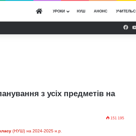
ГОЛОВНА
УРОКИ
НУШ
АНОНС
УЧИТЕЛЬС
Fac
анування з усіх предметів на
151 195
класу
(НУШ) на 2024-2025 н.р.