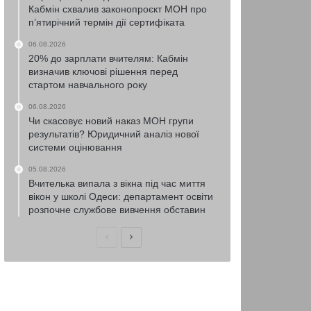
Кабмін схвалив законопроєкт МОН про
п’ятирічний термін дії сертифіката
06.08.2026
20% до зарплати вчителям: Кабмін
визначив ключові рішення перед
стартом навчального року
06.08.2026
Чи скасовує новий наказ МОН групи
результатів? Юридичний аналіз нової
системи оцінювання
05.08.2026
Вчителька випала з вікна під час миття
вікон у школі Одеси: департамент освіти
розпочне службове вивчення обставин
Попередня
Наступна
сторінка
сторінка