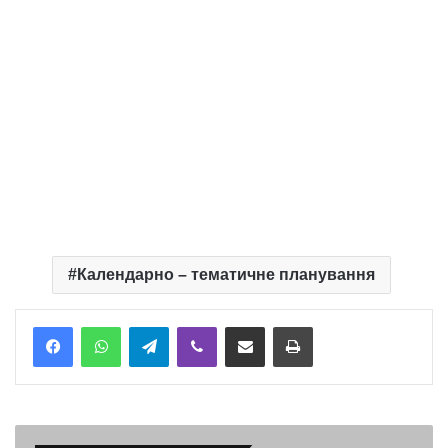
Календарно – тематичне планування
Telegram
Viber
Надіслати електронною поштою
Надрукувати