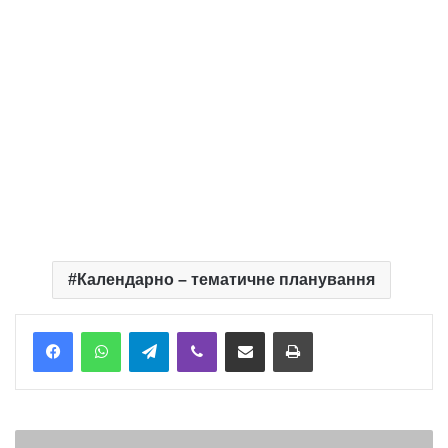
Календарно – тематичне планування
Telegram
Viber
Надіслати електронною поштою
Надрукувати