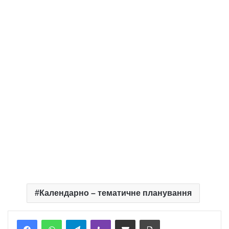
Календарно – тематичне планування
Telegram
Viber
Надіслати електронною поштою
Надрукувати