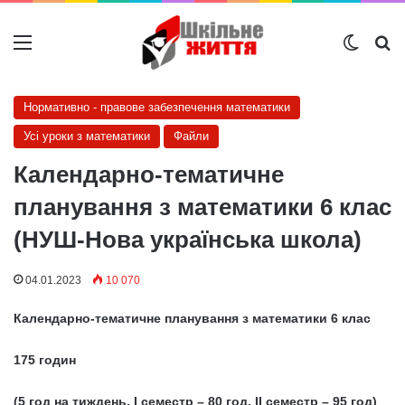
Меню
Switch
Ш
Нормативно - правове забезпечення математики
Усі уроки з математики
Файли
Календарно-тематичне
планування з математики 6 клас
(НУШ-Нова українська школа)
04.01.2023
10 070
Календарно-тематичне планування з математики 6 клас
175 годин
(5 год на тиждень, І семестр – 80 год, ІІ семестр – 95 год)