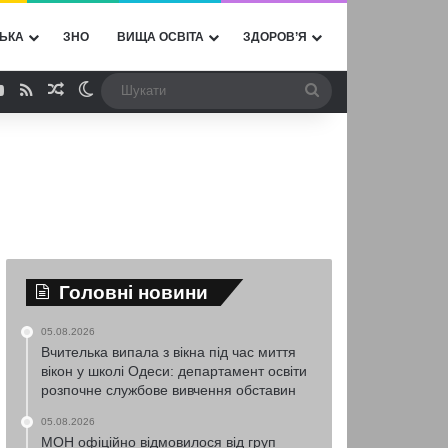
ЬКА
ЗНО
ВИЩА ОСВІТА
ЗДОРОВ’Я
ebook
YouTube
RSS
Випадкова стаття
Switch skin
Шукати
Головні новини
05.08.2026
Вчителька випала з вікна під час миття
вікон у школі Одеси: департамент освіти
розпочне службове вивчення обставин
05.08.2026
МОН офіційно відмовилося від груп