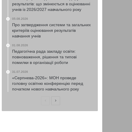
результатів: що змінюється в оцінюванні
учнів із 2026/2027 навчального року
05.08.2026
Про затвердження системи та загальних
критеріїв оцінювання результатів
навчання учнів
01.08.2026
Педагогічна рада закладу освіти:
повноваження, рішення та типові
помилки в організації роботи
31.07.2026
«Серпнева-2026»: МОН проведе
головну освітню конференцію перед
початком нового навчального року
Попередня
Наступна
сторінка
сторінка