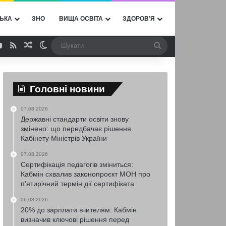
ЬКА
ЗНО
ВИЩА ОСВІТА
ЗДОРОВ’Я
ebook
YouTube
RSS
Випадкова стаття
Switch skin
Шукати
Головні новини
07.08.2026
Державні стандарти освіти знову
змінено: що передбачає рішення
Кабінету Міністрів України
07.08.2026
Сертифікація педагогів зміниться:
Кабмін схвалив законопроєкт МОН про
п’ятирічний термін дії сертифіката
06.08.2026
20% до зарплати вчителям: Кабмін
визначив ключові рішення перед