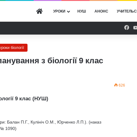
ГОЛОВНА
УРОКИ
НУШ
АНОНС
УЧИТЕЛЬС
Fac
уроки біології
нування з біології 9 клас
626
логії 9 клас (НУШ)
ри: Балан П.Г., Кулініч О.М., Юрченко Л.П.). (наказ
3 № 1090)