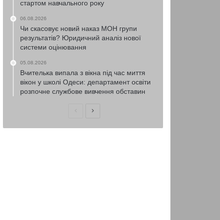
стартом навчального року
06.08.2026
Чи скасовує новий наказ МОН групи
результатів? Юридичний аналіз нової
системи оцінювання
05.08.2026
Вчителька випала з вікна під час миття
вікон у школі Одеси: департамент освіти
розпочне службове вивчення обставин
Попередня
Наступна
сторінка
сторінка