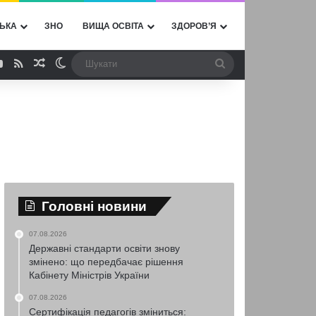
ЬКА
ЗНО
ВИЩА ОСВІТА
ЗДОРОВ’Я
ebook
YouTube
RSS
Випадкова стаття
Switch skin
Шукати
Головні новини
07.08.2026
Державні стандарти освіти знову
змінено: що передбачає рішення
Кабінету Міністрів України
07.08.2026
Сертифікація педагогів зміниться: