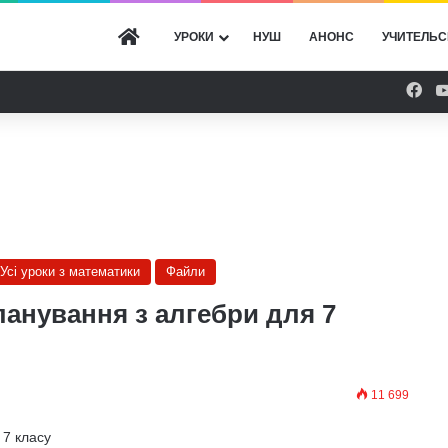
ГОЛОВНА
УРОКИ
НУШ
АНОНС
УЧИТЕЛЬС
Fac
Усі уроки з математики
Файли
анування з алгебри для 7
11 699
 7 класу