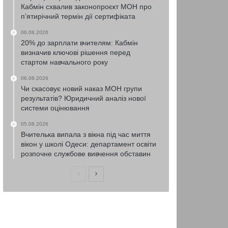
Кабмін схвалив законопроєкт МОН про
п’ятирічний термін дії сертифіката
06.08.2026
20% до зарплати вчителям: Кабмін
визначив ключові рішення перед
стартом навчального року
06.08.2026
Чи скасовує новий наказ МОН групи
результатів? Юридичний аналіз нової
системи оцінювання
05.08.2026
Вчителька випала з вікна під час миття
вікон у школі Одеси: департамент освіти
розпочне службове вивчення обставин
Попередня
Наступна
сторінка
сторінка