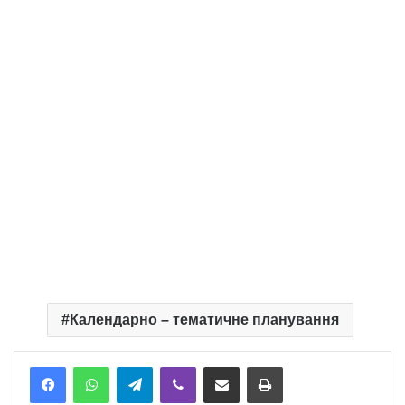
Календарно – тематичне планування
Telegram
Viber
Надіслати електронною поштою
Надрукувати