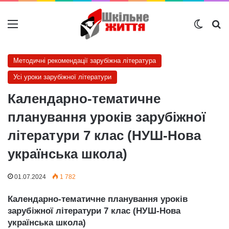
Меню
Switch
Ш
Методичні рекомендації зарубіжна література
Усі уроки зарубіжної літератури
Календарно-тематичне
планування уроків зарубіжної
літератури 7 клас (НУШ-Нова
українська школа)
01.07.2024
1 782
Календарно-тематичне планування уроків
зарубіжної літератури 7 клас (НУШ-Нова
українська школа)