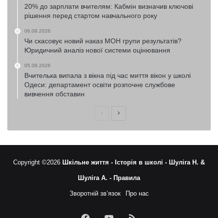
20% до зарплати вчителям: Кабмін визначив ключові
рішення перед стартом навчального року
06.08.2026
Чи скасовує новий наказ МОН групи результатів?
Юридичний аналіз нової системи оцінювання
05.08.2026
Вчителька випала з вікна під час миття вікон у школі
Одеси: департамент освіти розпочне службове
вивчення обставин
Попередня
Наступна
сторінка
сторінка
Copyright ©2026
Шкільне життя -
Історія в школі -
Шуліга Н. &
Шуліга А. -
Правила
Зворотній зв’язок
Про нас
Facebook
YouTube
RSS