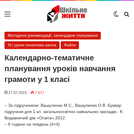
Меню
Switch
Ш
Методичні рекомендації, календарне планування
Усі уроки початкова школа
Файли
Календарно-тематичне
планування уроків навчання
грамоти у 1 класі
27.07.2015
7 617
– За підручником: Вашуленко М.С., Вашуленко О.В. Буквар:
підручник для 1 кл. загальноосвітніх навчальних закладів.- К.:
Видавничий дім «Освіта»,2012.
– 8 години на тиждень (4+4)