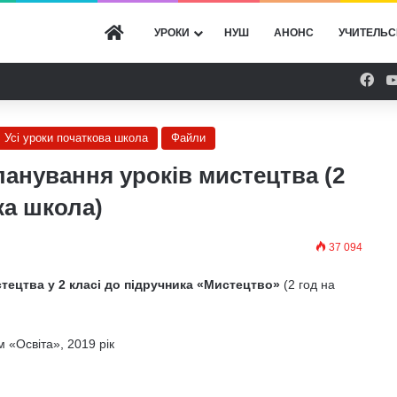
ГОЛОВНА
УРОКИ
НУШ
АНОНС
УЧИТЕЛЬС
Fac
Усі уроки початкова школа
Файли
анування уроків мистецтва (2
ка школа)
37 094
тецтва у 2 класі до підручника «Мистецтво»
(2 год на
 «Освіта», 2019 рік