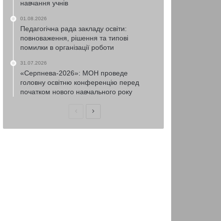
навчання учнів
01.08.2026
Педагогічна рада закладу освіти:
повноваження, рішення та типові
помилки в організації роботи
31.07.2026
«Серпнева-2026»: МОН проведе
головну освітню конференцію перед
початком нового навчального року
Попередня
Наступна
сторінка
сторінка