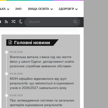
ЬКА
ЗНО
ВИЩА ОСВІТА
ЗДОРОВ’Я
ebook
YouTube
RSS
Випадкова стаття
Switch skin
Шукати
Головні новини
05.08.2026
Вчителька випала з вікна під час миття
вікон у школі Одеси: департамент освіти
розпочне службове вивчення обставин
05.08.2026
МОН офіційно відмовилося від груп
результатів: що змінюється в оцінюванні
учнів із 2026/2027 навчального року
05.08.2026
Про затвердження системи та загальних
критеріїв оцінювання результатів