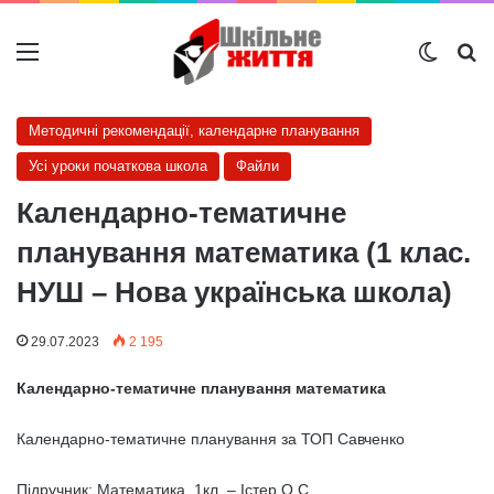
Меню
Switch
Ш
Методичні рекомендації, календарне планування
Усі уроки початкова школа
Файли
Календарно-тематичне
планування математика (1 клас.
НУШ – Нова українська школа)
29.07.2023
2 195
Календарно-тематичне планування математика
Календарно-тематичне планування за ТОП Савченко
Підручник: Математика, 1кл. – Істер О.С.