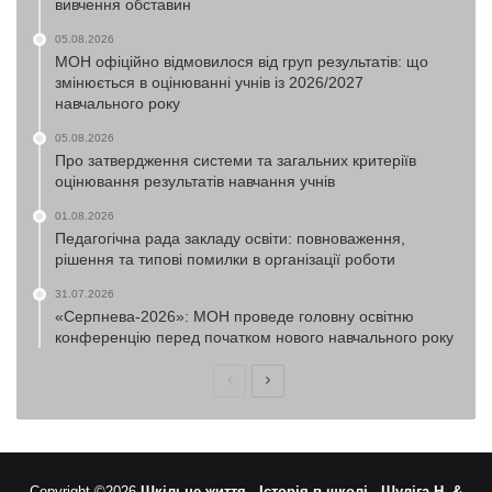
вивчення обставин
05.08.2026
МОН офіційно відмовилося від груп результатів: що
змінюється в оцінюванні учнів із 2026/2027
навчального року
05.08.2026
Про затвердження системи та загальних критеріїв
оцінювання результатів навчання учнів
01.08.2026
Педагогічна рада закладу освіти: повноваження,
рішення та типові помилки в організації роботи
31.07.2026
«Серпнева-2026»: МОН проведе головну освітню
конференцію перед початком нового навчального року
Попередня
Наступна
сторінка
сторінка
Copyright ©2026
Шкільне життя -
Історія в школі -
Шуліга Н. &