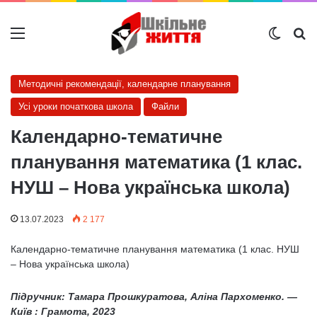
Меню
Switch
Ш
Методичні рекомендації, календарне планування
Усі уроки початкова школа
Файли
Календарно-тематичне
планування математика (1 клас.
НУШ – Нова українська школа)
13.07.2023
2 177
Календарно-тематичне планування математика (1 клас. НУШ
– Нова українська школа)
Підручник: Тамара Прошкуратова, Аліна Пархоменко. —
К
и
їв : Грамота, 2023