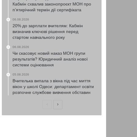
Кабмін схвалив законопроєкт МОН про
п’ятирічний термін дії сертифіката
06.08.2026
20% до зарплати вчителям: Кабмін
визначив ключові рішення перед
стартом навчального року
06.08.2026
Чи скасовує новий наказ МОН групи
результатів? Юридичний аналіз нової
системи оцінювання
05.08.2026
Вчителька випала з вікна під час миття
вікон у школі Одеси: департамент освіти
розпочне службове вивчення обставин
Попередня
Наступна
сторінка
сторінка