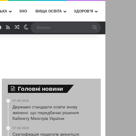
ЬКА
ЗНО
ВИЩА ОСВІТА
ЗДОРОВ’Я
ebook
YouTube
RSS
Випадкова стаття
Switch skin
Шукати
Головні новини
07.08.2026
Державні стандарти освіти знову
змінено: що передбачає рішення
Кабінету Міністрів України
07.08.2026
Сертифікація педагогів зміниться: