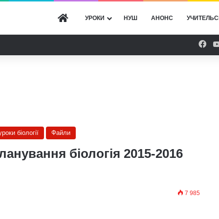
ГОЛОВНА
УРОКИ
НУШ
АНОНС
УЧИТЕЛЬС
Fac
уроки біології
Файли
ланування біологія 2015-2016
7 985