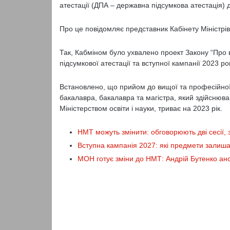
атестації (ДПА – державна підсумкова атестація) 
Про це повідомляє представник Кабінету Міністрі
Так, Кабміном було ухвалено проект Закону “Про 
підсумкової атестації та вступної кампанії 2023 ро
Встановлено, що прийом до вищої та професійної
бакалавра, бакалавра та магістра, який здійснюв
Міністерством освіти і науки, триває на 2023 рік.
НМТ можуть змінити: обговорюють дві сесії,
Вступна кампанія 2027: які предмети залиша
МОН готує зміни до НМТ: Андрій Бутенко ан