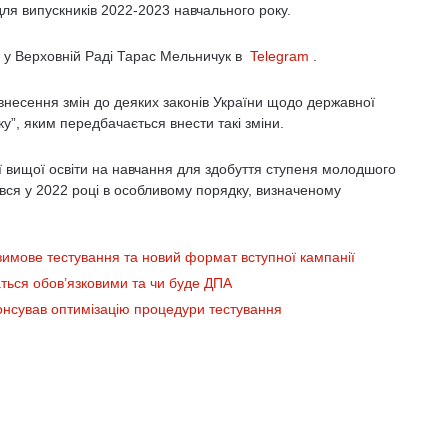
для випускників 2022-2023 навчального року.
в у Верховній Раді Тарас Мельничук в
Telegram
.
внесення змін до деяких законів України щодо державної
ку”, яким передбачається внести такі зміни.
 вищої освіти на навчання для здобуття ступеня молодшого
ався у 2022 році в особливому порядку, визначеному
 зимове тестування та новий формат вступної кампанії
ться обов’язковими та чи буде ДПА
онсував оптимізацію процедури тестування