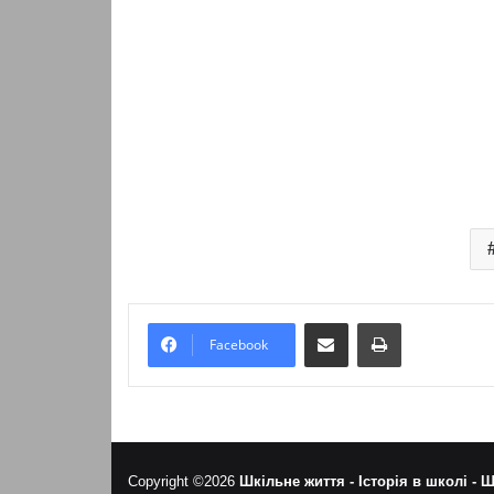
Надіслати електронною поштою
Надрукувати
Facebook
Copyright ©2026
Шкільне життя -
Історія в школі -
Ш