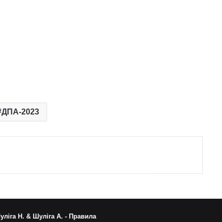
ДПА-2023
уліга Н. & Шуліга А. -
Правила