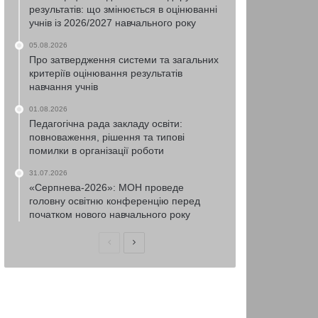
результатів: що змінюється в оцінюванні
учнів із 2026/2027 навчального року
05.08.2026
Про затвердження системи та загальних
критеріїв оцінювання результатів
навчання учнів
01.08.2026
Педагогічна рада закладу освіти:
повноваження, рішення та типові
помилки в організації роботи
31.07.2026
«Серпнева-2026»: МОН проведе
головну освітню конференцію перед
початком нового навчального року
Попередня
Наступна
сторінка
сторінка