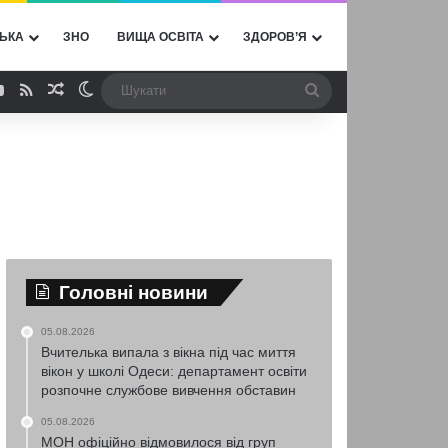
ЬКА
ЗНО
ВИЩА ОСВІТА
ЗДОРОВ’Я
ebook
YouTube
RSS
Випадкова стаття
Switch skin
Шукати
Головні новини
05.08.2026
Вчителька випала з вікна під час миття
вікон у школі Одеси: департамент освіти
розпочне службове вивчення обставин
05.08.2026
МОН офіційно відмовилося від груп