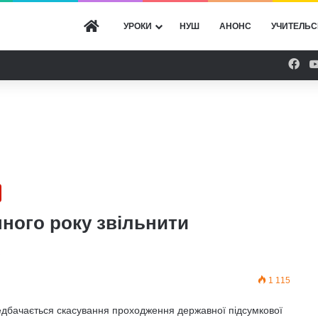
ГОЛОВНА
УРОКИ
НУШ
АНОНС
УЧИТЕЛЬС
Fac
пного року звільнити
А
1 115
ередбачається скасування проходження державної підсумкової