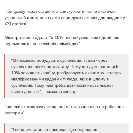
При цьому якраз останніх зі списку критично не вистачає
українській школі, хоча саме вони дуже важливі для людини у
ХХІ столітті.
Міністр також згадала, “5-10% тих найуспішніших дітей, які
перемагають на всесвітніх олімпіадах”.
“Ми можемо побудувати суспільство тільки через
суспільство освіченого загалу. Тому що дуже часто ці 5-
10% покидають країну, розбудовують економіку і стають
кваліфікованими кадрами ті люди, які є в цілому в
суспільстві. Тому нам треба дати можливість якісної
освіти для всіх”, – сказала міністр.
Гриневич також зауважила, що є “так звана ціна не роблення
реформи”.
“І вона вже стає на поверхні. Це погіршення