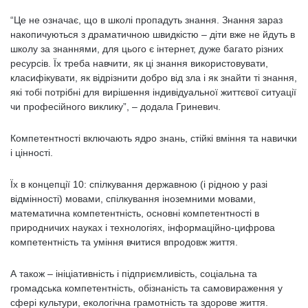
“Це не означає, що в школі пропадуть знання. Знання зараз
накопичуються з драматичною швидкістю – діти вже не йдуть в
школу за знаннями, для цього є інтернет, дуже багато різних
ресурсів. Їх треба навчити, як ці знання використовувати,
класифікувати, як відрізнити добро від зла і як знайти ті знання,
які тобі потрібні для вирішення індивідуальної життєвої ситуації
чи професійного виклику”, – додала Гриневич.
Компетентності включають ядро знань, стійкі вміння та навички
і цінності.
Їх в концепції 10: спілкування державною (і рідною у разі
відмінності) мовами, спілкування іноземними мовами,
математична компетентність, основні компетентності в
природничих науках і технологіях, інформаційно-цифрова
компетентність та уміння вчитися впродовж життя.
А також – ініціативність і підприємливість, соціальна та
громадська компетентність, обізнаність та самовираження у
сфері культури, екологічна грамотність та здорове життя.