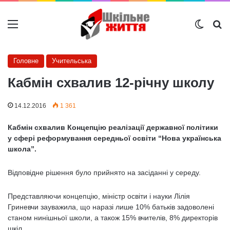
Меню
Switch
Ш
Головне
Учительська
Кабмін схвалив 12-річну школу
14.12.2016
1 361
Кабмін схвалив Концепцію реалізації державної політики
у сфері реформування середньої освіти “Нова українська
школа”.
Відповідне рішення було прийнято на засіданні у середу.
Представляючи концепцію, міністр освіти і науки Лілія
Гриневчи зауважила, що наразі лише 10% батьків задоволені
станом нинішньої школи, а також 15% вчителів, 8% директорів
шкіл.