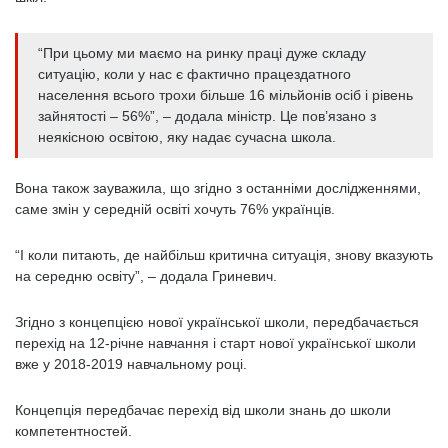
“При цьому ми маємо на ринку праці дуже складу
ситуацію, коли у нас є фактично працездатного
населення всього трохи більше 16 мільйонів осіб і рівень
зайнятості – 56%”, – додала міністр. Це пов’язано з
неякісною освітою, яку надає сучасна школа.
Вона також зауважила, що згідно з останніми дослідженнями,
саме змін у середній освіті хочуть 76% українців.
“І коли питають, де найбільш критична ситуація, знову вказують
на середню освіту”, – додала Гриневич.
Згідно з концепцією нової української школи, передбачається
перехід на 12-річне навчання і старт нової української школи
вже у 2018-2019 навчальному році.
Концепція передбачає перехід від школи знань до школи
компетентностей.