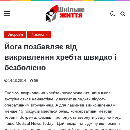
Меню
Switch
Ш
Здоров'я
Фізіологія
Йога позбавляє від
викривлення хребта швидко і
безболісно
14.10.2014
56
Сколіоз, викривлення хребта- захворювання, які в школі
зустрічаються найчастіше, у важких випадках лікують
оперативним втручанням. А для пацієнтів з викривленням
менше 45 градусів маються більш консервативні методи
терапії. Зокрема, фахівці пропонують звернути увагу на йогу,
пише Medical News Today . Цей підхід, на відміну від носіння
корсета, не доставляє незручностей і навіть може приносити