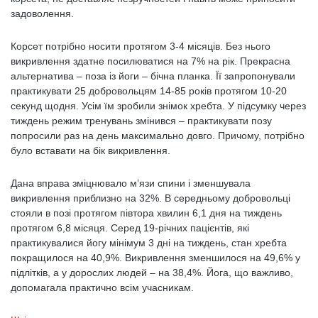
задоволення.
Корсет потрібно носити протягом 3-4 місяців. Без нього
викривлення здатне посилюватися на 7% на рік. Прекрасна
альтернатива – поза із йоги – бічна планка. Її запропонували
практикувати 25 добровольцям 14-85 років протягом 10-20
секунд щодня. Усім їм зробили знімок хребта. У підсумку через
тиждень режим тренувань змінився – практикувати позу
попросили раз на день максимально довго. Причому, потрібно
було вставати на бік викривлення.
Дана вправа зміцнювало м’язи спини і зменшувала
викривлення приблизно на 32%. В середньому добровольці
стояли в позі протягом півтора хвилин 6,1 дня на тиждень
протягом 6,8 місяця. Серед 19-річних пацієнтів, які
практикувалися йогу мінімум 3 дні на тиждень, стан хребта
покращилося на 40,9%. Викривлення зменшилося на 49,6% у
підлітків, а у дорослих людей – на 38,4%. Йога, що важливо,
допомагала практично всім учасникам.