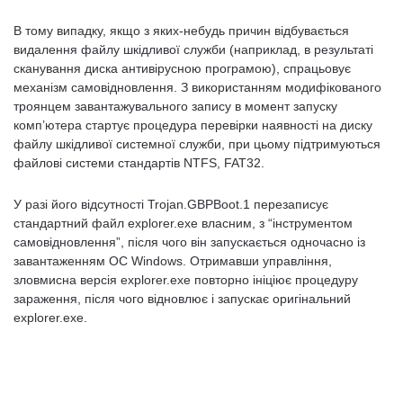
В тому випадку, якщо з яких-небудь причин відбувається
видалення файлу шкідливої служби (наприклад, в результаті
сканування диска антивірусною програмою), спрацьовує
механізм самовідновлення. З використанням модифікованого
троянцем завантажувального запису в момент запуску
комп’ютера стартує процедура перевірки наявності на диску
файлу шкідливої системної служби, при цьому підтримуються
файлові системи стандартів NTFS, FAT32.
У разі його відсутності Trojan.GBPBoot.1 перезаписує
стандартний файл explorer.exe власним, з “інструментом
самовідновлення”, після чого він запускається одночасно із
завантаженням ОС Windows. Отримавши управління,
зловмисна версія explorer.exe повторно ініціює процедуру
зараження, після чого відновлює і запускає оригінальний
explorer.exe.