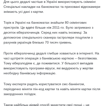
Для цього дедалі частіше в Україні використовують скіммінг.
Спеціальні накладки на банкоматах та приховані відеокамери
знімають усі дані з картки.
Торік в Україні на банкоматах знайшли 80 скімінгових
пристроїв. Це вдвічі більше ніж 2011-го. Було затримано з
десяток кіберзлочинців. Серед них навіть іноземці. За
допомогою спеціального сканера гастролери поцупили з
рахунків українців близько 70 тисяч гривень.
Проте кіберзлочинці дедалі глибше ховаються в інтернеті. На
часі щотретя операція з банківською карткою – безготівкова.
Тому кіберзлодіям є, де поживитися. У більшості випадків
використовують програми-віруси, які видурюють у жертви
необхідну банківську інформацію.
Тому експерти радять користуватися смс-банкінгом,
періодично міняти пін-код картки та навіть міняти картки після
закордонних поїздок.
Також найбільш дієвий спосіб захистити свої гроші – це