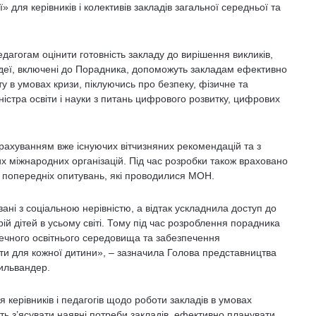
для керівників і колективів закладів загальної середньої та
агогам оцінити готовність закладу до вирішення викликів,
 ідеї, включені до Порадника, допоможуть закладам ефективно
у в умовах кризи, піклуючись про безпеку, фізичне та
ністра освіти і науки з питань цифрового розвитку, цифрових
ахуванням вже існуючих вітчизняних рекомендацій та з
 міжнародних організацій. Під час розробки також враховано
 попередніх опитувань, які проводилися МОН.
ні з соціальною нерівністю, а відтак ускладнила доступ до
рій дітей в усьому світі. Тому під час розроблення порадника
ечного освітнього середовища та забезпечення
іти для кожної дитини», – зазначила Голова представництва
ильвандер.
керівників і педагогів щодо роботи закладів в умовах
ть з’ясувати наявні потреби закладів, ефективно планувати