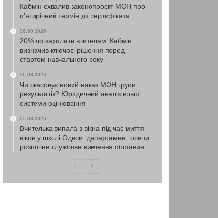
Кабмін схвалив законопроєкт МОН про
п’ятирічний термін дії сертифіката
06.08.2026
20% до зарплати вчителям: Кабмін
визначив ключові рішення перед
стартом навчального року
06.08.2026
Чи скасовує новий наказ МОН групи
результатів? Юридичний аналіз нової
системи оцінювання
05.08.2026
Вчителька випала з вікна під час миття
вікон у школі Одеси: департамент освіти
розпочне службове вивчення обставин
Попередня
Наступна
сторінка
сторінка