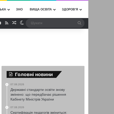
ЬКА
ЗНО
ВИЩА ОСВІТА
ЗДОРОВ’Я
ebook
YouTube
RSS
Випадкова стаття
Switch skin
Шукати
Головні новини
07.08.2026
Державні стандарти освіти знову
змінено: що передбачає рішення
Кабінету Міністрів України
07.08.2026
Сертифікація педагогів зміниться: