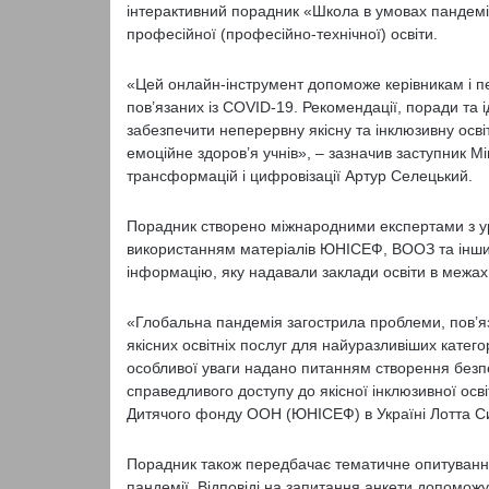
інтерактивний порадник «Школа в умовах пандемії» 
професійної (професійно-технічної) освіти.
«Цей онлайн-інструмент допоможе керівникам і пед
пов’язаних із COVID-19. Рекомендації, поради та
забезпечити неперервну якісну та інклюзивну освіт
емоційне здоров’я учнів», – зазначив заступник Мі
трансформацій і цифровізації Артур Селецький.
Порадник створено міжнародними експертами з ур
використанням матеріалів ЮНІСЕФ, ВООЗ та інших
інформацію, яку надавали заклади освіти в межах
«Глобальна пандемія загострила проблеми, пов’яза
якісних освітніх послуг для найуразливіших катего
особливої уваги надано питанням створення безп
справедливого доступу до якісної інклюзивної осв
Дитячого фонду ООН (ЮНІСЕФ) в Україні Лотта С
Порадник також передбачає тематичне опитування 
пандемії. Відповіді на запитання анкети допоможу