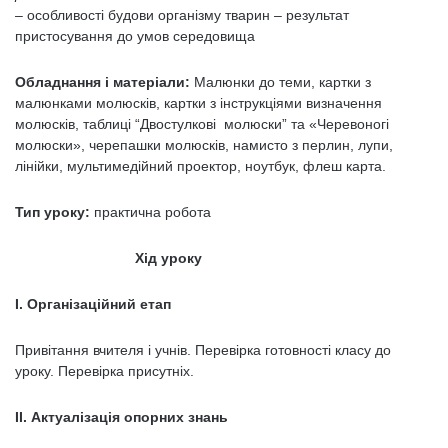
– особливості будови організму тварин – результат
пристосування до умов середовища
Обладнання і матеріали:
Малюнки до теми, картки з
малюнками молюсків, картки з інструкціями визначення
молюсків, таблиці “Двостулкові молюски” та «Черевоногі
молюски», черепашки молюсків, намисто з перлин, лупи,
лінійки, мультимедійний проектор, ноутбук, флеш карта.
Тип уроку:
практична робота
Хід уроку
І. Організаційний етап
Привітання вчителя і учнів. Перевірка готовності класу до
уроку. Перевірка присутніх.
ІІ. Актуалізація опорних знань