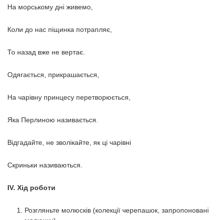
На морському дні живемо,
Коли до нас піщинка потрапляє,
То назад вже не вертає.
Одягається, прикрашається,
На чарівну принцесу перетворюється,
Яка Перлиною називається.
Відгадайте, не зволікайте, як ці чарівні
Скриньки називаються.
ІV. Хід роботи
Розгляньте молюсків (колекції черепашок, запропоновані