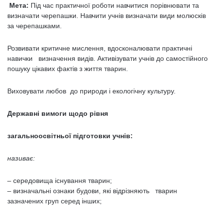
Мета:
Під час практичної роботи навчитися порівнювати та
визначати черепашки. Навчити учнів визначати види молюсків
за черепашками.
Розвивати критичне мислення, вдосконалювати практичні
навички визначення видів. Активізувати учнів до самостійного
пошуку цікавих фактів з життя тварин.
Виховувати любов до природи і екологічну культуру.
Державні вимоги щодо рівня
загальноосвітньої підготовки учнів:
називає:
– середовища існування тварин;
– визначальні ознаки будови, які відрізняють тварин
зазначених груп серед інших;