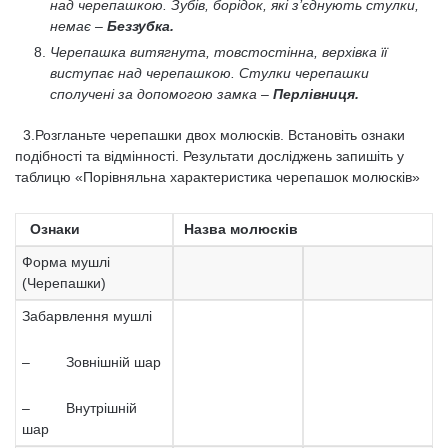
над черепашкою. Зубів, борідок, які з’єднують стулки,
немає –
Беззубка.
Черепашка витягнута, товстостінна, верхівка її
виступає над черепашкою. Стулки черепашки
сполучені за допомогою замка –
Перлівниця.
3.Розгланьте черепашки двох молюсків. Встановіть ознаки
подібності та відмінності. Результати досліджень запишіть у
таблицю «Порівняльна характеристика черепашок молюсків»
Ознаки
Назва молюсків
Форма мушлі
(Черепашки)
Забарвлення мушлі
– Зовнішній шар
– Внутрішній
шар