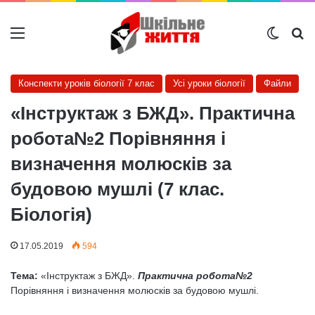
Меню
Switch
Ш
Конспекти уроків біології 7 клас
Усі уроки біології
Файли
«Інструктаж з БЖД». Практична
робота№2 Порівняння і
визначення молюсків за
будовою мушлі (7 клас.
Біологія)
17.05.2019
594
Тема:
«Інструктаж з БЖД».
Практична робота№2
Порівняння і визначення молюсків за будовою мушлі.