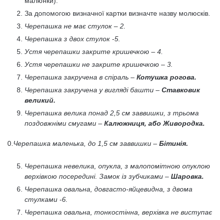
малюнки).
За допомогою визначної картки визначте назву молюсків.
Черепашка не має стулок – 2.
Черепашка з двох стулок -5.
Устя
черепашки закрите кришечкою – 4.
Устя
черепашки не закрите кришечкою – 3.
Черепашка закручена в спіраль –
Котушка рогова.
Черепашка закручена у вигляді башти –
Ставковик
великий.
Черепашка велика понад 2,5 см заввишки, з трьома
поздовжніми смугами –
Калюжниця, або Живородка.
0.
Черепашка маленька, до 1,5 см заввишки –
Бітинія.
Черепашка невелика, опукла, з малопомітною опуклою
верхівкою посередині. Замок із зубчиками –
Шаровка.
Черепашка овальна, довгасто-яйцевидна, з двома
стулками -6.
Черепашка овальна, тонкостінна, верхівка не виступає