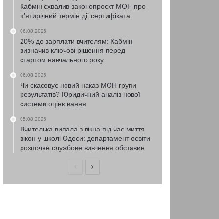
Кабмін схвалив законопроєкт МОН про
п’ятирічний термін дії сертифіката
06.08.2026
20% до зарплати вчителям: Кабмін
визначив ключові рішення перед
стартом навчального року
06.08.2026
Чи скасовує новий наказ МОН групи
результатів? Юридичний аналіз нової
системи оцінювання
05.08.2026
Вчителька випала з вікна під час миття
вікон у школі Одеси: департамент освіти
розпочне службове вивчення обставин
Попередня
Наступна
сторінка
сторінка