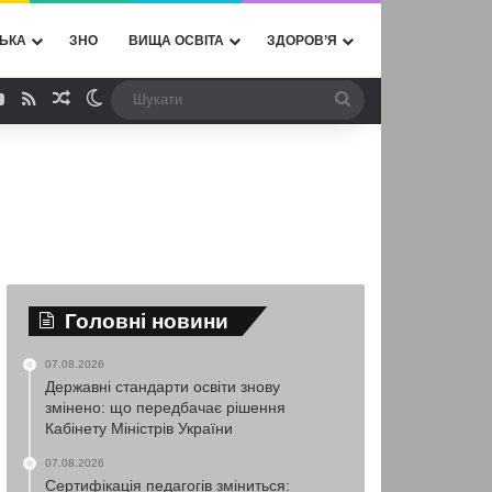
ЬКА
ЗНО
ВИЩА ОСВІТА
ЗДОРОВ’Я
ebook
YouTube
RSS
Випадкова стаття
Switch skin
Шукати
Головні новини
07.08.2026
Державні стандарти освіти знову
змінено: що передбачає рішення
Кабінету Міністрів України
07.08.2026
Сертифікація педагогів зміниться: