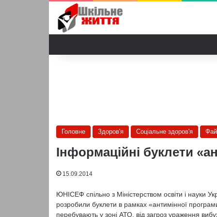
Головне
Здоров'я
Соціальне здоров'я
Фай
Інформаційні буклети «а
15.09.2014
ЮНІСЕФ спільно з Міністерством освіти і науки У
розробили буклети в рамках «антимінної програми»
перебувають у зоні АТО, від загроз ураження ви