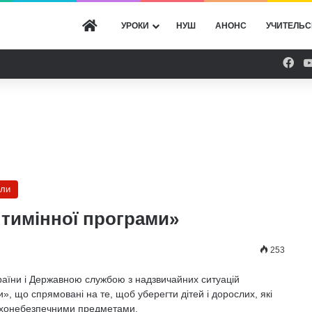
ГОЛОВНА
УРОКИ
НУШ
АНОНС
УЧИТЕЛЬС
Fac
ли
нтимінної програми»
253
країни і Державною службою з надзвичайних ситуацій
, що спрямовані на те, щоб уберегти дітей і дорослих, які
бухонебезпечними предметами.