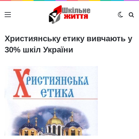
Меню
Switch
Ш
Християнську етику вивчають у
30% шкіл України