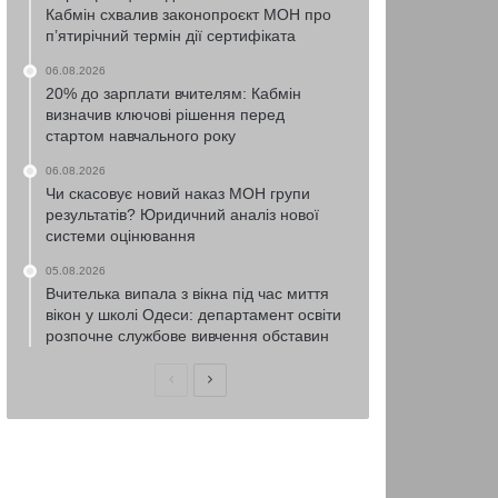
Кабмін схвалив законопроєкт МОН про
п’ятирічний термін дії сертифіката
06.08.2026
20% до зарплати вчителям: Кабмін
визначив ключові рішення перед
стартом навчального року
06.08.2026
Чи скасовує новий наказ МОН групи
результатів? Юридичний аналіз нової
системи оцінювання
05.08.2026
Вчителька випала з вікна під час миття
вікон у школі Одеси: департамент освіти
розпочне службове вивчення обставин
Попередня
Наступна
сторінка
сторінка