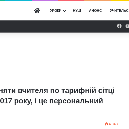
ГОЛОВНА
УРОКИ
НУШ
АНОНС
УЧИТЕЛЬС
Fac
няти вчителя по тарифній сітці
017 року, і це персональний
4 843