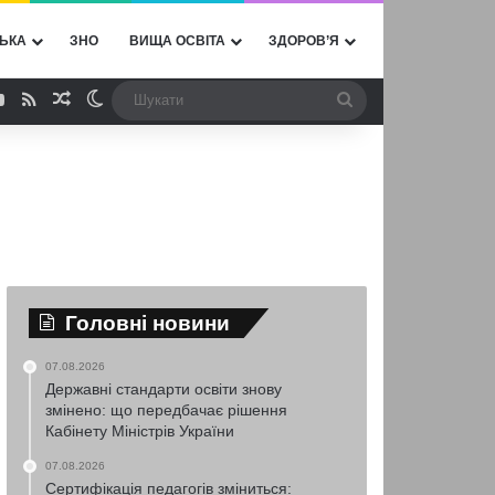
ЬКА
ЗНО
ВИЩА ОСВІТА
ЗДОРОВ’Я
ebook
YouTube
RSS
Випадкова стаття
Switch skin
Шукати
Головні новини
07.08.2026
Державні стандарти освіти знову
змінено: що передбачає рішення
Кабінету Міністрів України
07.08.2026
Сертифікація педагогів зміниться: