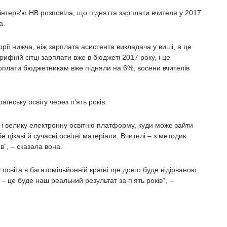
в інтерв’ю НВ розповіла, що підняття зарплати вчителя у 2017
а.
рії нижча, ніж зарплата асистента викладача у виші, а це
ифній сітці зарплати вже в бюджеті 2017 року, і це
зарплати бюджетникам вже підняли на 6%, восени вчителів
їнську освіту через п’ять років.
ти і велику електронну освітню платформу, куди може зайти
е цікаві й сучасні освітні матеріали. Вчителі – з методик
в”, – сказала вона.
 освіта в багатомільйонній країні ще довго буде відірваною
– це буде наш реальний результат за п’ять років”, –