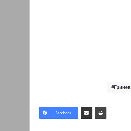
Гринев
Надіслати електронною поштою
Надрукувати
Facebook