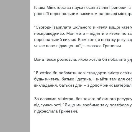
Глава Міністерства науки і освіти Лілія Гриневич 
році є її персональним викликом на посаді міністр
“Сьогодні зарплата шкільного вчителя вищої катего
несправедливо. Моя мета – підняти вчителя по тар
персональний виклик. Крім того, з початку року 
чекає нове підвищення”, – сказала Гриневич.
Вона також розповіла, якою хотіла би побачити укра
“Я хотіла би побачити нові стандарти змісту осві
будь-вчитель, батько і дитина, і знайти там для себ
викладання, батьки і діти – з допоміжних матеріалі
За словами міністра, без такого об’ємного ресурсу
від сучасності. “Якщо ми зробимо таку платформу 
підкреслила Гриневич.