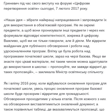
Гриневич під час свого виступу на форумі «Цифрове
перетворення освіти» сьогодні, 7 лютого 2017 року.
«Наша ідея – зібрати найкращі напрацювання і запровадити їх
для використання в обов’язковій програмі. Не як окремі
предмети, а щоб вони пронизували інші предмети і через них
формували відповідні компетентності, зокрема й цифрову.
Важливо, щоб ми не тільки говорили, але й діяли. Ми відкрили
майданчик для публічного обговорення і роботи над
удосконаленням програм. Влітку це була робота над
програмами початкової школи, зараз на черзі базова. Якщо ви
знаєте про цікаві матеріали, які таким чином можна адаптувати
до використання в школах – пропонуйте, ми завжди відкриті до
таких пропозицій», – закликала Міністр освітянську спільноту.
Як і влітку 2016 року, коли відбувалося оновлення програм для
початкової школи, увесь процес оновлення програм базової
школи буде прозорим і відкритим для громадськості.
Обговорення проходитиме у кілька етапів. Після кожного з них
на обговорення виставлятиметься оновлений документ, а
також порівняльні таблиці, де вказуватимуться пропозиції, що