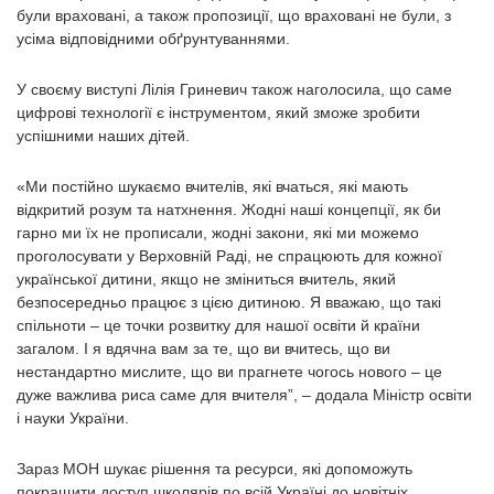
були враховані, а також пропозиції, що враховані не були, з
усіма відповідними обґрунтуваннями.
У своєму виступі Лілія Гриневич також наголосила, що саме
цифрові технології є інструментом, який зможе зробити
успішними наших дітей.
«Ми постійно шукаємо вчителів, які вчаться, які мають
відкритий розум та натхнення. Жодні наші концепції, як би
гарно ми їх не прописали, жодні закони, які ми можемо
проголосувати у Верховній Раді, не спрацюють для кожної
української дитини, якщо не зміниться вчитель, який
безпосередньо працює з цією дитиною. Я вважаю, що такі
спільноти – це точки розвитку для нашої освіти й країни
загалом. І я вдячна вам за те, що ви вчитесь, що ви
нестандартно мислите, що ви прагнете чогось нового – це
дуже важлива риса саме для вчителя”, – додала Міністр освіти
і науки України.
Зараз МОН шукає рішення та ресурси, які допоможуть
покращити доступ школярів по всій Україні до новітніх