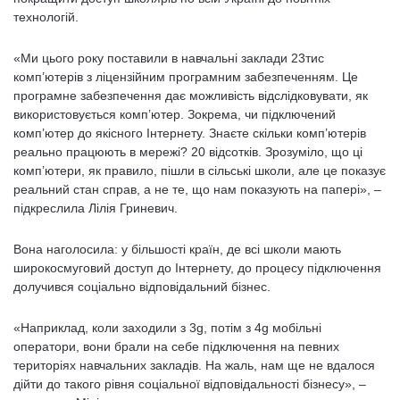
технологій.
«Ми цього року поставили в навчальні заклади 23тис
комп’ютерів з ліцензійним програмним забезпеченням. Це
програмне забезпечення дає можливість відслідковувати, як
використовується комп’ютер. Зокрема, чи підключений
комп’ютер до якісного Інтернету. Знаєте скільки комп’ютерів
реально працюють в мережі? 20 відсотків. Зрозуміло, що ці
комп’ютери, як правило, пішли в сільські школи, але це показує
реальний стан справ, а не те, що нам показують на папері», –
підкреслила Лілія Гриневич.
Вона наголосила: у більшості країн, де всі школи мають
широкосмуговий доступ до Інтернету, до процесу підключення
долучився соціально відповідальний бізнес.
«Наприклад, коли заходили з 3g, потім з 4g мобільні
оператори, вони брали на себе підключення на певних
територіях навчальних закладів. На жаль, нам ще не вдалося
дійти до такого рівня соціальної відповідальності бізнесу», –