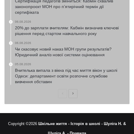
Сертифікація педагогів зміниться: Кабмін схвалив
законопроєкт МОН про п’ятирічний термін дії
сертифіката
06.08.2026
20% до зарплати вчителям: Кабмін визначив ключові
рішення перед стартом навчального року
06.08.2026
Чи скасовує новий наказ МОН групи результатів?
Юридичний аналіз нової системи оцінювання
05.08.2026
Вчителька випала з вікна під час миття вікон у школі
Одеси: департамент освіти розпочне службове
вивчення обставин
Попередня
Наступна
сторінка
сторінка
Copyright ©2026
Шкільне життя -
Історія в школі -
Шуліга Н. &
Шуліга А. -
Правила