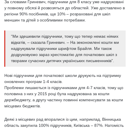
За словами Гриневич, підручники для 8 класу уже надруковані
у повному обсязі й розвозяться до областей. Уже доставлено в
регіони 90% посібників, ще 10% – розраховані для шкіл
меншин та дітей з особливими потребами.
“Ми здешевили підручники, тому що тепер немає ніяких
відкатів, – сказала Гриневич. – На зекономлені кошти ми
надрукували підручники шрифтом Брайля. Ми також
додруковуємо зараз хрестоматію для початкових шкіл з
творами сучасних дитячих українських письменників”.
Нові підручники для початкової школи друкують на підтримку
оновлених програм 1-4 класів.
Проблеми лишаються із підручниками для 4-7 класів, тому що
половина з них у 2015 році була надрукована за кошти
держбюджету, а другу частину повинні компенсувати за кошти
місцевих бюджетів.
Деякі з місцевих рад впоралися із цим, наприклад, Вінницька
область закупила 100% підручників, Київська – 87%. Натомість