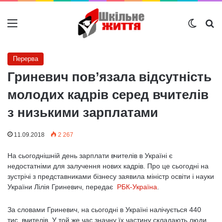
Меню
Switch
Ш
Перерва
Гриневич пов’язала відсутність
молодих кадрів серед вчителів
з низькими зарплатами
11.09.2018
2 267
На сьогоднішній день зарплати вчителів в Україні є
недостатніми для залучення нових кадрів. Про це сьогодні на
зустрічі з представниками бізнесу заявила міністр освіти і науки
України Лілія Гриневич, передає
РБК-Україна
.
За словами Гриневич, на сьогодні в Україні налічується 440
тис. вчителів. У той же час значну їх частину складають люди