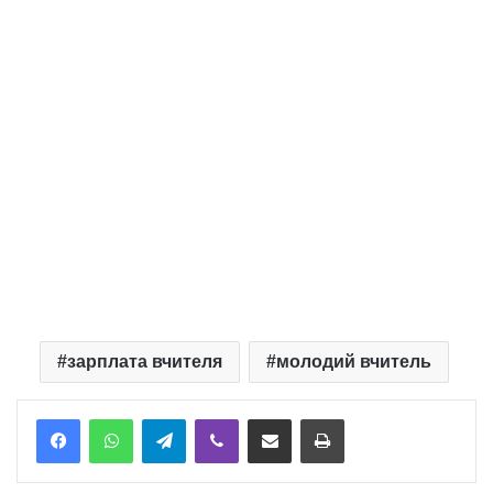
зарплата вчителя
молодий вчитель
Telegram
Viber
Надіслати електронною поштою
Надрукувати