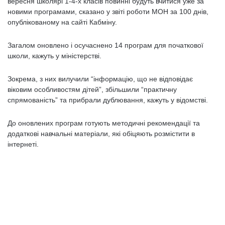
вересня школярі 1-4-х класів повинні будуть вчитися уже за
новими програмами, сказано у звіті роботи МОН за 100 днів,
опублікованому на сайті Кабміну.
Загалом оновлено і осучаснено 14 програм для початкової
школи, кажуть у міністерстві.
Зокрема, з них вилучили “інформацію, що не відповідає
віковим особливостям дітей”, збільшили “практичну
спрямованість” та прибрали дублювання, кажуть у відомстві.
До оновлених програм готують методичні рекомендації та
додаткові навчальні матеріали, які обіцяють розмістити в
інтернеті.