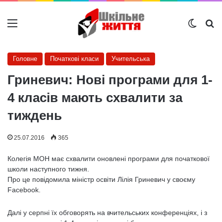
Меню
Switch
Ш
Головне
Початкові класи
Учительська
Гриневич: Нові програми для 1-
4 класів мають схвалити за
тиждень
25.07.2016
365
Колегія МОН має схвалити оновлені програми для початкової
школи наступного тижня.
Про це повідомила міністр освіти Лілія Гриневич у своєму
Facebook.
Далі у серпні їх обговорять на вчительських конференціях, і з