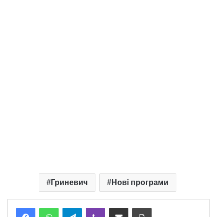
Гриневич
Нові програми
Telegram
Viber
Надіслати електронною поштою
Надрукувати