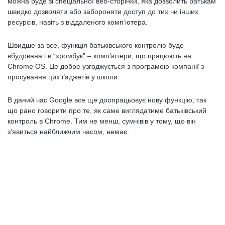
можна буде зі спеціальної веб-сторінки, яка дозволить батькам
швидко дозволяти або забороняти доступ до тих чи інших
ресурсів, навіть з віддаленого комп’ютера.
Швидше за все, функція батьківського контролю буде
вбудована і в “хромбук” – комп’ютери, що працюють на
Chrome OS. Це добре узгоджується з програмою компанії з
просування цих ґаджетів у школи.
В даний час Google все ще доопрацьовує нову функцію, так
що рано говорити про те, як саме виглядатиме батьківський
контроль в Chrome. Тим не менш, сумнівів у тому, що він
з’явиться найближчим часом, немає.