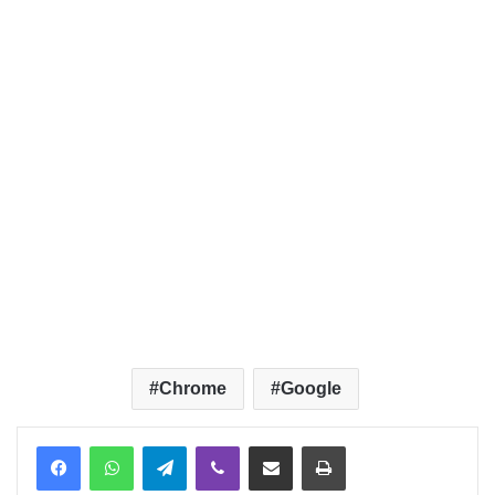
Chrome
Google
Telegram
Viber
Надіслати електронною поштою
Надрукувати