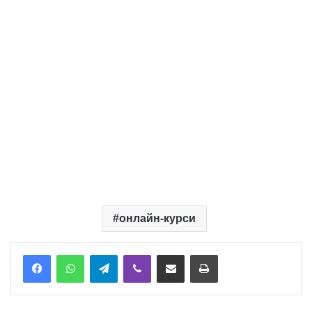
онлайн-курси
Telegram
Viber
Надіслати електронною поштою
Надрукувати